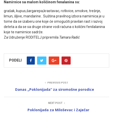
Namirnice sa malom količinom fenalanina su:
grašak, kupus,šargarepa,krastavac, rotkvice, smokve, trešnje,
limun, šljive, mandarine.. Suština pravilnog izbora namirnica je u
tome da se izaberu one koje će omogućiti pravilan rast i razvoj
deteta a da se sa druge strane vodi računa o količini fenilalanina
koje te namirnice sadrže.
Za Udruženje RODITELJ pripremila
Tamara Radić
PODELI
PREVIOUS POST
Danas „Poklonijada“ za siromošne porodice
NEXT POST
Poklonijada za Miloševac i Zaječar