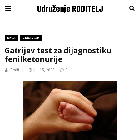
Udruženje RODITELJ
DECA
ZDRAVLJE
Gatrijev test za dijagnostiku
fenilketonurije
Roditelj
jun 15, 2008
0