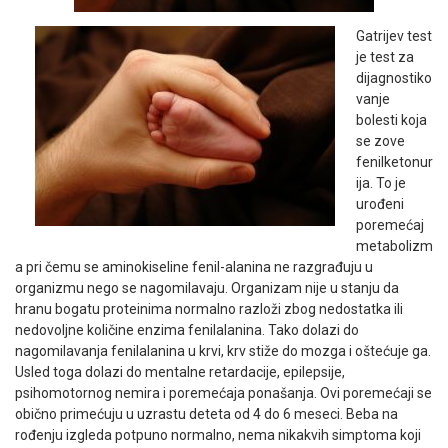
Gatrijev test
je test za
dijagnostiko
vanje
bolesti koja
se zove
fenilketonur
ija. To je
urođeni
poremećaj
metabolizm
a pri čemu se aminokiseline fenil-alanina ne razgrađuju u
organizmu nego se nagomilavaju. Organizam nije u stanju da
hranu bogatu proteinima normalno razloži zbog nedostatka ili
nedovoljne količine enzima fenilalanina. Tako dolazi do
nagomilavanja fenilalanina u krvi, krv stiže do mozga i oštećuje ga.
Usled toga dolazi do mentalne retardacije, epilepsije,
psihomotornog nemira i poremećaja ponašanja. Ovi poremećaji se
obično primećuju u uzrastu deteta od 4 do 6 meseci. Beba na
rođenju izgleda potpuno normalno, nema nikakvih simptoma koji