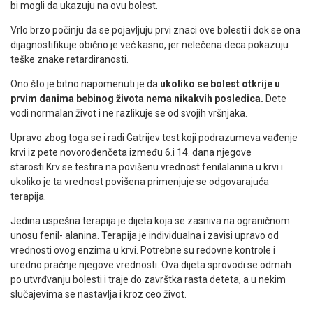
bi mogli da ukazuju na ovu bolest.
Vrlo brzo počinju da se pojavljuju prvi znaci ove bolesti i dok se ona
dijagnostifikuje obično je već kasno, jer nelečena deca pokazuju
teške znake retardiranosti.
Ono što je bitno napomenuti je da
ukoliko se bolest otkrije u
prvim danima bebinog života nema nikakvih posledica.
Dete
vodi normalan život i ne razlikuje se od svojih vršnjaka.
Upravo zbog toga se i radi Gatrijev test koji podrazumeva vađenje
krvi iz pete novorođenčeta između 6.i 14. dana njegove
starosti.Krv se testira na povišenu vrednost fenilalanina u krvi i
ukoliko je ta vrednost povišena primenjuje se odgovarajuća
terapija.
Jedina uspešna terapija je dijeta koja se zasniva na ograničnom
unosu fenil- alanina. Terapija je individualna i zavisi upravo od
vrednosti ovog enzima u krvi. Potrebne su redovne kontrole i
uredno praćnje njegove vrednosti. Ova dijeta sprovodi se odmah
po utvrđvanju bolesti i traje do završtka rasta deteta, a u nekim
slučajevima se nastavlja i kroz ceo život.