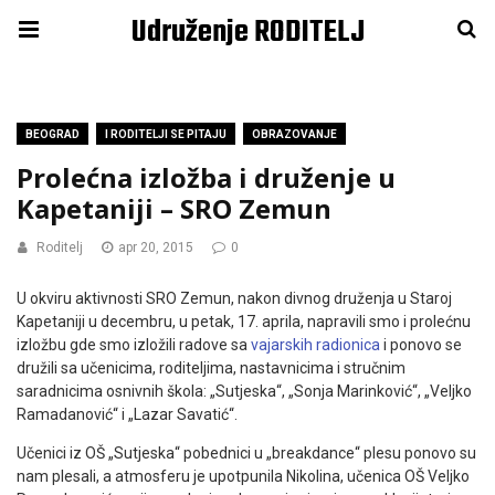
Udruženje RODITELJ
BEOGRAD
I RODITELJI SE PITAJU
OBRAZOVANJE
Prolećna izložba i druženje u
Kapetaniji – SRO Zemun
Roditelj
apr 20, 2015
0
U okviru aktivnosti SRO Zemun, nakon divnog druženja u Staroj
Kapetaniji u decembru, u petak, 17. aprila, napravili smo i prolećnu
izložbu gde smo izložili radove sa
vajarskih radionica
i ponovo se
družili sa učenicima, roditeljima, nastavnicima i stručnim
saradnicima osnivnih škola: „Sutjeska“, „Sonja Marinković“, „Veljko
Ramadanović“ i „Lazar Savatić“.
Učenici iz OŠ „Sutjeska“ pobednici u „breakdance“ plesu ponovo su
nam plesali, a atmosferu je upotpunila Nikolina, učenica OŠ Veljko