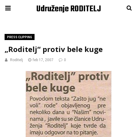
Udruženje RODITELJ
PRESS CLIPPING
„Roditelj“ protiv bele kuge
Roditelj
feb 17, 2007
0