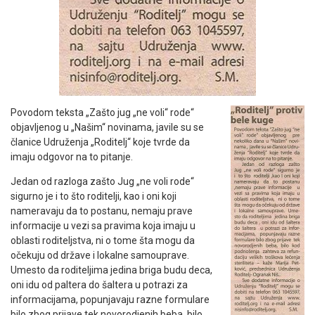
Povodom teksta „Zašto jug „ne voli“ rode“
objavljenog u „Našim“ novinama, javile su se
članice Udruženja „Roditelj“ koje tvrde da
imaju odgovor na to pitanje.
Jedan od razloga zašto Jug „ne voli rode“
sigurno je i to što roditelji, kao i oni koji
nameravaju da to postanu, nemaju prave
informacije u vezi sa pravima koja imaju u
oblasti roditeljstva, ni o tome šta mogu da
očekuju od države i lokalne samouprave.
Umesto da roditeljima jedina briga budu deca,
oni idu od paltera do šaltera u potrazi za
informacijama, popunjavaju razne formulare
bilo zbog prijave tek novorodjenih beba, bilo