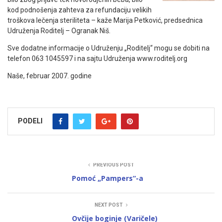
kod podnošenja zahteva za refundaciju velikih
troškova lečenja steriliteta – kaže Marija Petković, predsednica
Udruženja Roditelj – Ogranak Niš.
Sve dodatne informacije o Udruženju „Roditelj“ mogu se dobiti na
telefon 063 1045597 i na sajtu Udruženja www.roditelj.org
Naše, februar 2007. godine
PODELI
PREVIOUS POST
Pomoć „Pampers“-a
NEXT POST
Ovčije boginje (Varičele)