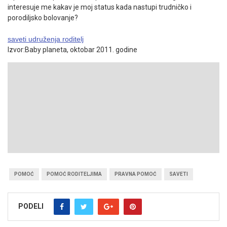
interesuje me kakav je moj status kada nastupi trudničko i
porodiljsko bolovanje?
saveti udruženja roditelj
Izvor:Baby planeta, oktobar 2011. godine
POMOĆ
POMOĆ RODITELJIMA
PRAVNA POMOĆ
SAVETI
PODELI