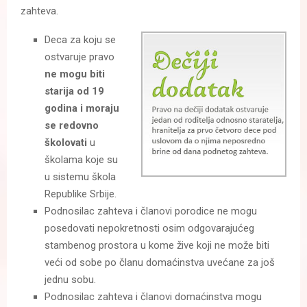
zahteva.
Deca za koju se
ostvaruje pravo
ne mogu biti
starija od 19
godina i moraju
se redovno
školovati
u
školama koje su
u sistemu škola
Republike Srbije.
Podnosilac zahteva i članovi porodice ne mogu
posedovati nepokretnosti osim odgovarajućeg
stambenog prostora u kome žive koji ne može biti
veći od sobe po članu domaćinstva uvećane za još
jednu sobu.
Podnosilac zahteva i članovi domaćinstva mogu