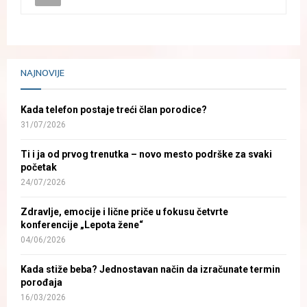
NAJNOVIJE
Kada telefon postaje treći član porodice?
31/07/2026
Ti i ja od prvog trenutka – novo mesto podrške za svaki
početak
24/07/2026
Zdravlje, emocije i lične priče u fokusu četvrte
konferencije „Lepota žene“
04/06/2026
Kada stiže beba? Jednostavan način da izračunate termin
porođaja
16/03/2026