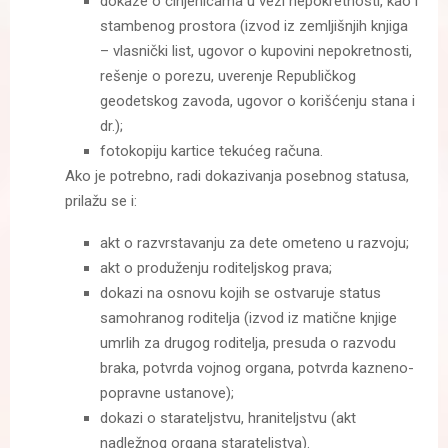
dokaze o činjenicama u vezi nepokretnosti, kao i
stambenog prostora (izvod iz zemljišnjih knjiga
– vlasnički list, ugovor o kupovini nepokretnosti,
rešenje o porezu, uverenje Republičkog
geodetskog zavoda, ugovor o korišćenju stana i
dr.);
fotokopiju kartice tekućeg računa.
Ako je potrebno, radi dokazivanja posebnog statusa,
prilažu se i:
akt o razvrstavanju za dete ometeno u razvoju;
akt o produženju roditeljskog prava;
dokazi na osnovu kojih se ostvaruje status
samohranog roditelja (izvod iz matične knjige
umrlih za drugog roditelja, presuda o razvodu
braka, potvrda vojnog organa, potvrda kazneno-
popravne ustanove);
dokazi o starateljstvu, hraniteljstvu (akt
nadležnog organa starateljstva).