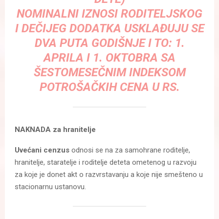
NOMINALNI IZNOSI RODITELJSKOG
I DEČIJEG DODATKA USKLAĐUJU SE
DVA PUTA GODIŠNJE I TO: 1.
APRILA I 1. OKTOBRA SA
ŠESTOMESEČNIM INDEKSOM
POTROŠAČKIH CENA U RS.
NAKNADA za hranitelje
Uvećani cenzus
odnosi se na za samohrane roditelje,
hranitelje, staratelje i roditelje deteta ometenog u razvoju
za koje je donet akt o razvrstavanju a koje nije smešteno u
stacionarnu ustanovu.