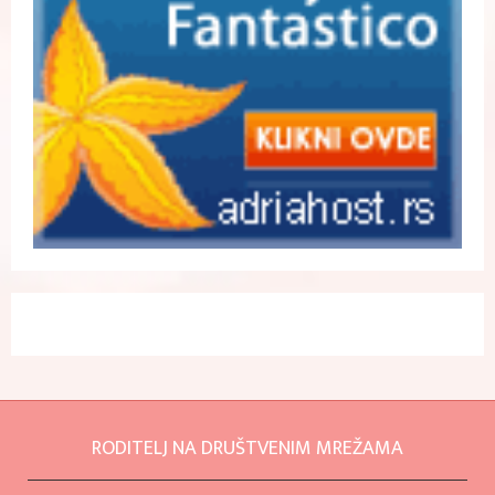
RODITELJ NA DRUŠTVENIM MREŽAMA