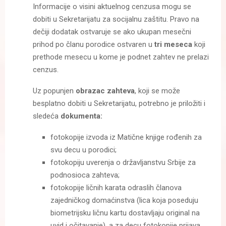
Informacije o visini aktuelnog cenzusa mogu se
dobiti u Sekretarijatu za socijalnu zaštitu. Pravo na
dečiji dodatak ostvaruje se ako ukupan mesečni
prihod po članu porodice ostvaren u
tri meseca
koji
prethode mesecu u kome je podnet zahtev ne prelazi
cenzus.
Uz popunjen
obrazac zahteva
, koji se može
besplatno dobiti u Sekretarijatu, potrebno je priložiti i
sledeća
dokumenta:
fotokopije izvoda iz Matične knjige rođenih za
svu decu u porodici;
fotokopiju uverenja o državljanstvu Srbije za
podnosioca zahteva;
fotokopije ličnih karata odraslih članova
zajedničkog domaćinstva (lica koja poseduju
biometrijsku ličnu kartu dostavljaju original na
uvid i očitavanje), a za decu fotokopije prijava