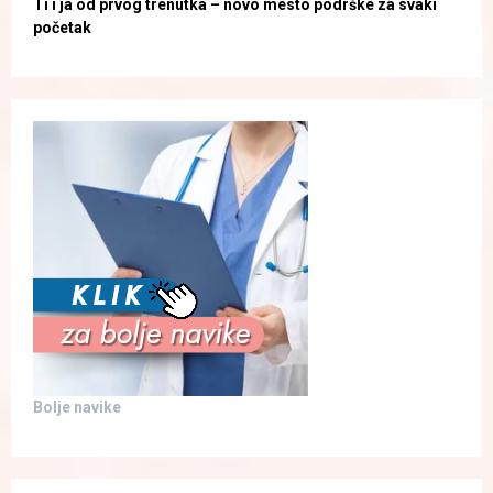
Ti i ja od prvog trenutka – novo mesto podrške za svaki
početak
Bolje navike