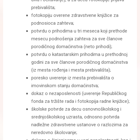
prebivališta;
fotokopiju overene zdravstvene knjižice za
podnosioca zahteva;
potvrdu o prihodima u tri meseca koji prethode
mesecu podnošenja zahteva za sve članove
porodičnog domaćinstva (neto prihodi);
potvrdu o katastarskim prihodima u prethodnoj
godini za sve članove porodičnog domaćinstva
(iz mesta rođenja i mesta prebivališta);
poresko uverenje iz mesta prebivališta o
imovinskom stanju domaćinstva;
dokaz o nezaposlenosti (uverenje Republičkog
fonda za tržište rada i fotokopija radne knjižice);
školske potvrde za decu osnovnoškolskog i
srednjoškolskog uzrasta, odnosno potvrda
nadležne zdravstvene ustanove o razlozima za
neredovno školovanje;