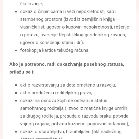
školovanje;
dokaz o činjenicama u vezi nepokretnosti, kao i
stambenog prostora (izvod iz zemljišnih knjiga –
vlasnički list, ugovor o kupovini nepokretnosti, rešenje
o porezu, uverenje Republičkog geodetskog zavoda,
ugovor o korišćenju stana i dr.);
fotokopija kartice tekućeg računa.
Ako je potrebno, radi dokazivanja posebnog statusa,
prilažu se i:
akt o razvrstavanju za dete ometeno u razvoju;
akt o produženju roditeljskog prava;
dokazi na osnovu kojih se ostvaruje status
samohranog roditelja ( izvod iz matične knjige umrlih
za drugog roditelja, presuda o razvodu braka, potvrda
vojnog organa, potvrda kazneno-popravne ustanove),
dokazi o starateljstvu, hraniteljstvu (akt nadležnog