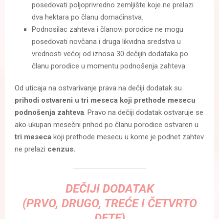
posedovati poljoprivredno zemljište koje ne prelazi
dva hektara po članu domaćinstva.
Podnosilac zahteva i članovi porodice ne mogu
posedovati novčana i druga likvidna sredstva u
vrednosti većoj od iznosa 30 dečijih dodataka po
članu porodice u momentu podnošenja zahteva.
Od uticaja na ostvarivanje prava na dečiji dodatak su
prihodi ostvareni u tri meseca koji prethode mesecu
podnošenja zahteva
. Pravo na dečiji dodatak ostvaruje se
ako ukupan mesečni prihod po članu porodice ostvaren u
tri meseca
koji prethode mesecu u kome je podnet zahtev
ne prelazi
cenzus.
DEČIJI DODATAK
(PRVO, DRUGO, TREĆE I ČETVRTO
DETE)