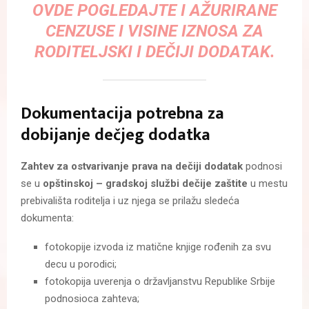
OVDE P
OGLEDAJTE I AŽURIRANE
CENZUSE I VISINE IZNOSA ZA
RODITELJSKI I DEČIJI DODATAK.
Dokumentacija potrebna za
dobijanje dečjeg dodatka
Zahtev za ostvarivanje prava na dečiji dodatak
podnosi
se u
opštinskoj – gradskoj službi dečije zaštite
u mestu
prebivališta roditelja i uz njega se prilažu sledeća
dokumenta:
fotokopije izvoda iz matične knjige rođenih za svu
decu u porodici;
fotokopija uverenja o državljanstvu Republike Srbije
podnosioca zahteva;