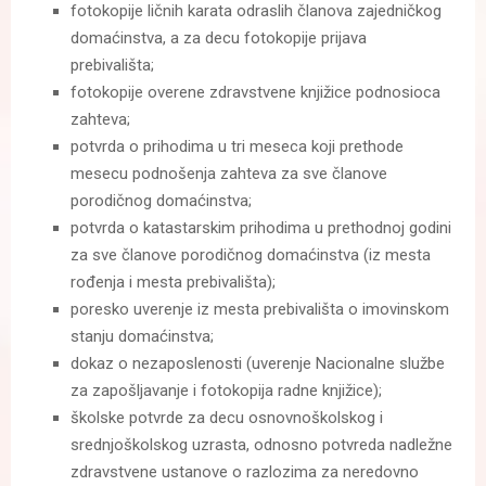
fotokopije ličnih karata odraslih članova zajedničkog
domaćinstva, a za decu fotokopije prijava
prebivališta;
fotokopije overene zdravstvene knjižice podnosioca
zahteva;
potvrda o prihodima u tri meseca koji prethode
mesecu podnošenja zahteva za sve članove
porodičnog domaćinstva;
potvrda o katastarskim prihodima u prethodnoj godini
za sve članove porodičnog domaćinstva (iz mesta
rođenja i mesta prebivališta);
poresko uverenje iz mesta prebivališta o imovinskom
stanju domaćinstva;
dokaz o nezaposlenosti (uverenje Nacionalne službe
za zapošljavanje i fotokopija radne knjižice);
školske potvrde za decu osnovnoškolskog i
srednjoškolskog uzrasta, odnosno potvreda nadležne
zdravstvene ustanove o razlozima za neredovno