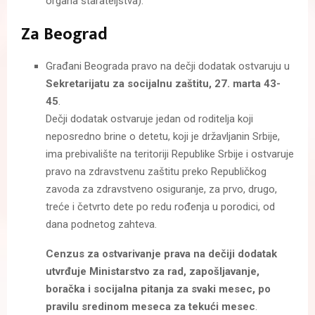
organa starateljstva).
Za Beograd
Građani Beograda pravo na dečji dodatak ostvaruju u
Sekretarijatu za socijalnu zaštitu, 27. marta 43-
45
.
Dečji dodatak ostvaruje jedan od roditelja koji
neposredno brine o detetu, koji je državljanin Srbije,
ima prebivalište na teritoriji Republike Srbije i ostvaruje
pravo na zdravstvenu zaštitu preko Republičkog
zavoda za zdravstveno osiguranje, za prvo, drugo,
treće i četvrto dete po redu rođenja u porodici, od
dana podnetog zahteva.
Cenzus za ostvarivanje prava na dečiji dodatak
utvrđuje Ministarstvo za rad, zapošljavanje,
boračka i socijalna pitanja za svaki mesec, po
pravilu sredinom meseca za tekući mesec
.