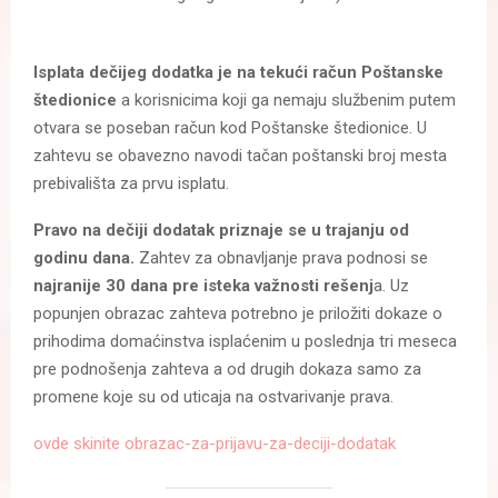
Isplata dečijeg dodatka je na tekući račun Poštanske
štedionice
a korisnicima koji ga nemaju službenim putem
otvara se poseban račun kod Poštanske štedionice. U
zahtevu se obavezno navodi tačan poštanski broj mesta
prebivališta za prvu isplatu.
Pravo na dečiji dodatak priznaje se u trajanju od
godinu dana.
Zahtev za obnavljanje prava podnosi se
najranije 30 dana pre isteka važnosti rešenj
a. Uz
popunjen obrazac zahteva potrebno je priložiti dokaze o
prihodima domaćinstva isplaćenim u poslednja tri meseca
pre podnošenja zahteva a od drugih dokaza samo za
promene koje su od uticaja na ostvarivanje prava.
ovde skinite obrazac-za-prijavu-za-deciji-dodatak