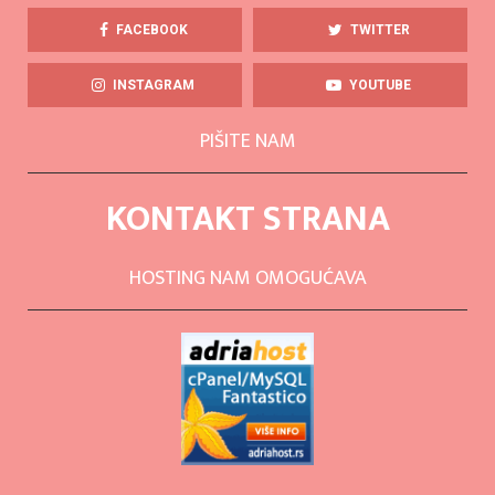
FACEBOOK
TWITTER
INSTAGRAM
YOUTUBE
PIŠITE NAM
KONTAKT STRANA
HOSTING NAM OMOGUĆAVA