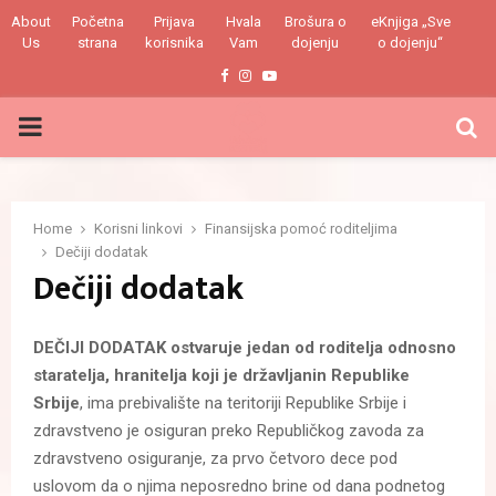
About
Početna
Prijava
Hvala
Brošura o
eKnjiga „Sve
Us
strana
korisnika
Vam
dojenju
o dojenju“
Facebook
Instagram
Youtube
PRIMARY
MENU
Home
Korisni linkovi
Finansijska pomoć roditeljima
Dečiji dodatak
Dečiji dodatak
DEČIJI DODATAK ostvaruje jedan od roditelja odnosno
staratelja, hranitelja koji je državljanin Republike
Srbije
, ima prebivalište na teritoriji Republike Srbije i
zdravstveno je osiguran preko Republičkog zavoda za
zdravstveno osiguranje, za prvo četvoro dece pod
uslovom da o njima neposredno brine od dana podnetog