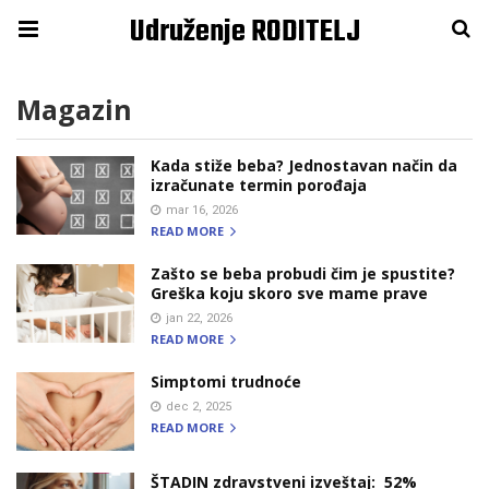
Udruženje RODITELJ
Magazin
Kada stiže beba? Jednostavan način da
izračunate termin porođaja
mar 16, 2026
READ MORE
Zašto se beba probudi čim je spustite?
Greška koju skoro sve mame prave
jan 22, 2026
READ MORE
Simptomi trudnoće
dec 2, 2025
READ MORE
ŠTADIN zdravstveni izveštaj: 52%