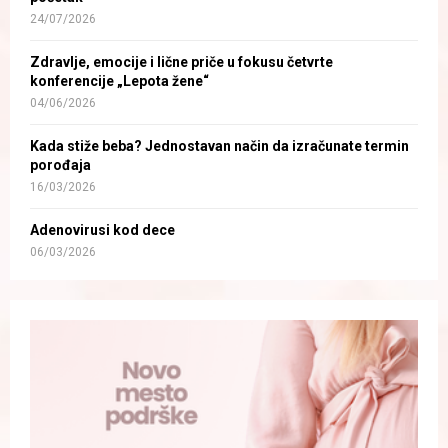
24/07/2026
Zdravlje, emocije i lične priče u fokusu četvrte
konferencije „Lepota žene“
04/06/2026
Kada stiže beba? Jednostavan način da izračunate termin
porođaja
16/03/2026
Adenovirusi kod dece
06/03/2026