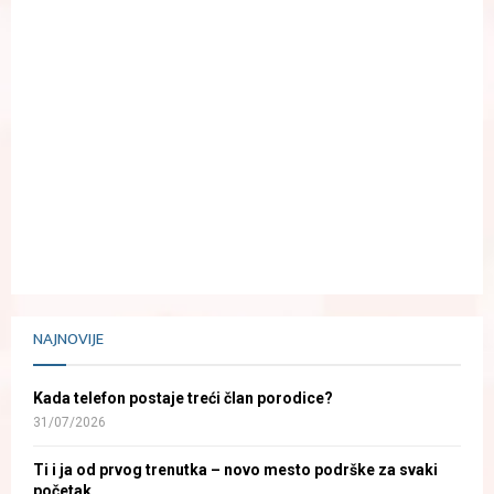
NAJNOVIJE
Kada telefon postaje treći član porodice?
31/07/2026
Ti i ja od prvog trenutka – novo mesto podrške za svaki
početak