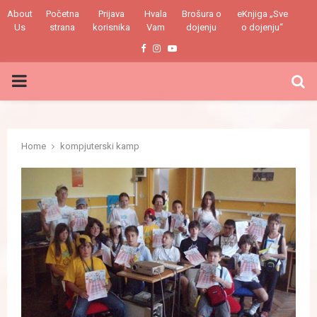
About
Početna
Prijava
Hvala
Brošura o
eKnjiga „Sve
Us
strana
korisnika
Vam
dojenju
o dojenju“
Facebook
Instagram
Youtube
PRIMARY
MENU
Home
kompjuterski kamp