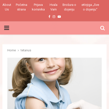
About
Početna
Prijava
Hvala
Brošura o
eKnjiga „Sve
Us
strana
korisnika
Vam
dojenju
o dojenju“
Facebook
Instagram
Youtube
PRIMARY
MENU
Home
tetanus