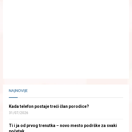
NAJNOVIJE
Kada telefon postaje treći član porodice?
31/07/2026
Ti i ja od prvog trenutka – novo mesto podrške za svaki
početak