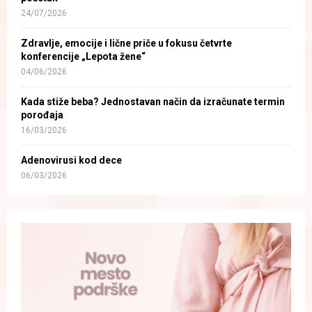
24/07/2026
Zdravlje, emocije i lične priče u fokusu četvrte
konferencije „Lepota žene“
04/06/2026
Kada stiže beba? Jednostavan način da izračunate termin
porođaja
16/03/2026
Adenovirusi kod dece
06/03/2026