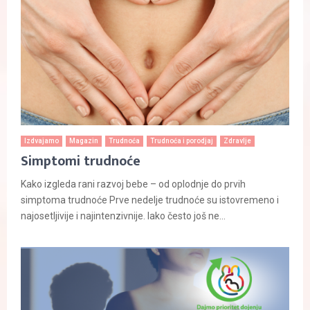
Izdvajamo
Magazin
Trudnoća
Trudnoća i porodjaj
Zdravlje
Simptomi trudnoće
Kako izgleda rani razvoj bebe – od oplodnje do prvih
simptoma trudnoće Prve nedelje trudnoće su istovremeno i
najosetljivije i najintenzivnije. Iako često još ne...