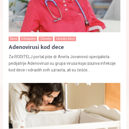
Deca
Izdvajamo
Zdravlje
zdravlje dece
Adenovirusi kod dece
Za RODITELJ portal piše dr Aneta Jovanović specijalista
pedijatrije Adenovirusi su grupa virusa koja izaziva infekcije
kod dece i odraslih svih uzrasta, ali su češće...