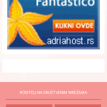
RODITELJ NA DRUŠTVENIM MREŽAMA