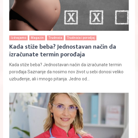
Izdvajamo
Magazin
Trudnoća
Trudnoća i porodjaj
Kada stiže beba? Jednostavan način da
izračunate termin porođaja
Kada stiže beba? Jednostavan način da izračunate termin
porođaja Saznanje da nosimo nov život u sebi donosi veliko
uzbuđenje, ali i mnogo pitanja. Jedno od...