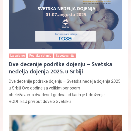
Izdvajamo
Podrška dojenju
Savetovališta
Dve decenije podrške dojenju – Svetska
nedelja dojenja 2025. u Srbiji
Dve decenije podrške dojenju – Svetska nedelja dojenja 2025.
u Srbiji Ove godine sa velikim ponosom
obeležavamo dvadeset godina od kada je Udruženje
RODITELJ prvi put dovelo Svetsku...