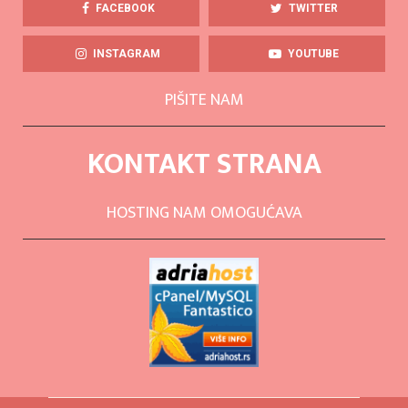
FACEBOOK
TWITTER
INSTAGRAM
YOUTUBE
PIŠITE NAM
KONTAKT STRANA
HOSTING NAM OMOGUĆAVA