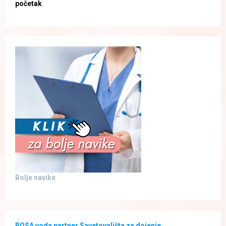
početak
Bolje navike
ROSA voda partner Savetovališta za dojenje