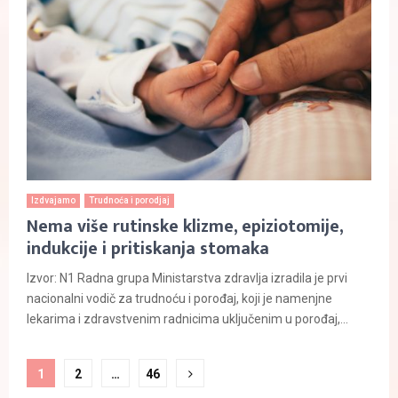
Izdvajamo
Trudnoća i porodjaj
Nema više rutinske klizme, epiziotomije,
indukcije i pritiskanja stomaka
Izvor: N1 Radna grupa Ministarstva zdravlja izradila je prvi
nacionalni vodič za trudnoću i porođaj, koji je namenjne
lekarima i zdravstvenim radnicima uključenim u porođaj,...
Paginacija
1
2
…
46