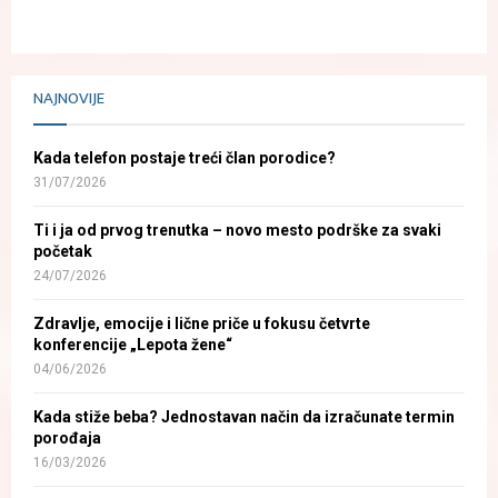
NAJNOVIJE
Kada telefon postaje treći član porodice?
31/07/2026
Ti i ja od prvog trenutka – novo mesto podrške za svaki
početak
24/07/2026
Zdravlje, emocije i lične priče u fokusu četvrte
konferencije „Lepota žene“
04/06/2026
Kada stiže beba? Jednostavan način da izračunate termin
porođaja
16/03/2026