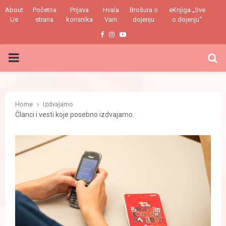
About
Početna
Prijava
Hvala
Brošura o
eKnjiga „Sve
Us
strana
korisnika
Vam
dojenju
o dojenju“
Facebook
Instagram
Youtube
PRIMARY
MENU
Home
Izdvajamo
Članci i vesti koje posebno izdvajamo.