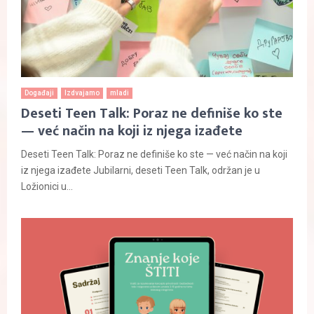
Događaji
Izdvajamo
mladi
Deseti Teen Talk: Poraz ne definiše ko ste
— već način na koji iz njega izađete
Deseti Teen Talk: Poraz ne definiše ko ste — već način na koji
iz njega izađete Jubilarni, deseti Teen Talk, održan je u
Ložionici u...