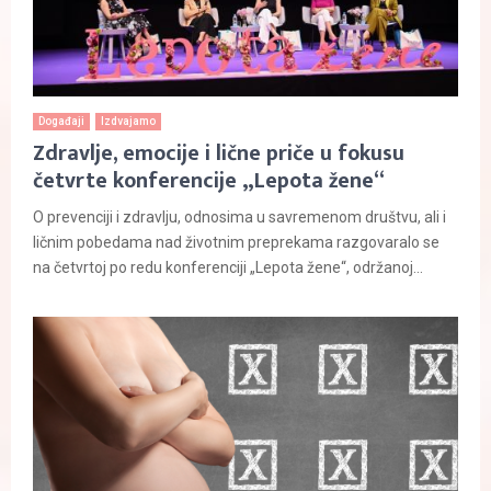
Događaji
Izdvajamo
Zdravlje, emocije i lične priče u fokusu
četvrte konferencije „Lepota žene“
O prevenciji i zdravlju, odnosima u savremenom društvu, ali i
ličnim pobedama nad životnim preprekama razgovaralo se
na četvrtoj po redu konferenciji „Lepota žene“, održanoj...