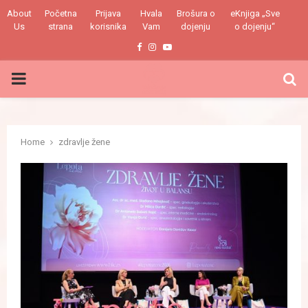
About
Početna
Prijava
Hvala
Brošura o
eKnjiga „Sve
Us
strana
korisnika
Vam
dojenju
o dojenju“
Facebook
Instagram
Youtube
PRIMARY
MENU
Home
zdravlje žene