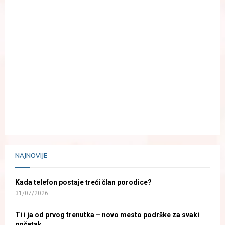
NAJNOVIJE
Kada telefon postaje treći član porodice?
31/07/2026
Ti i ja od prvog trenutka – novo mesto podrške za svaki
početak