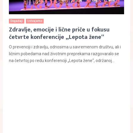
Događaji
Izdvajamo
Zdravlje, emocije i lične priče u fokusu
četvrte konferencije „Lepota žene“
O prevenciji i zdravlju, odnosima u savremenom društvu, ali i
ličnim pobedama nad životnim preprekama razgovaralo se
na četvrtoj po redu konferenciji „Lepota žene“, održanoj...