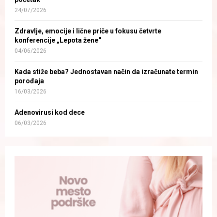
24/07/2026
Zdravlje, emocije i lične priče u fokusu četvrte
konferencije „Lepota žene“
04/06/2026
Kada stiže beba? Jednostavan način da izračunate termin
porođaja
16/03/2026
Adenovirusi kod dece
06/03/2026