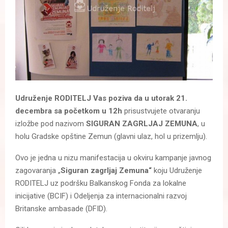
Udruženje RODITELJ Vas poziva da u utorak 21.
decembra sa početkom u 12h
prisustvujete otvaranju
izložbe pod nazivom
SIGURAN ZAGRLJAJ ZEMUNA
, u
holu Gradske opštine Zemun (glavni ulaz, hol u prizemlju).
Ovo je jedna u nizu manifestacija u okviru kampanje javnog
zagovaranja „
Siguran zagrljaj Zemuna“
koju Udruženje
RODITELJ uz podršku Balkanskog Fonda za lokalne
inicijative (BCIF) i Odeljenja za internacionalni razvoj
Britanske ambasade (DFID).