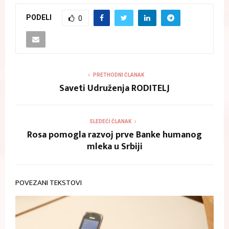
PODELI
0
PRETHODNI ČLANAK
Saveti Udruženja RODITELJ
SLEDEĆI ČLANAK
Rosa pomogla razvoj prve Banke humanog
mleka u Srbiji
POVEZANI TEKSTOVI