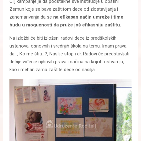
Cilj kampanje je da podstakne sve institucije u opštini
Zemun koje se bave zaštitom dece od zlostavljanja i
zanemarivanja da se
na efikasan način umreže i time
budu u mogućnosti da pruže još efikasniju zaštitu
.
Na izložbi će biti izloženi radovi dece iz predškolskih
ustanova, osnovnih i srednjih škola na temu: Imam prava
da…, Ko me štiti…?, Nasilje stop i dr. Radovi će predstavljati
dečije viđenje njihovih prava i načina na koji ih ostvaruju,
kao i mehanizama zaštite dece od nasilja.