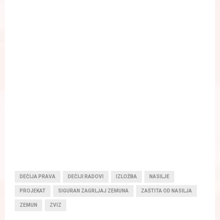
DEČIJA PRAVA
DEČIJI RADOVI
IZLOŽBA
NASILJE
PROJEKAT
SIGURAN ZAGRLJAJ ZEMUNA
ZAŠTITA OD NASILJA
ZEMUN
ZVIZ