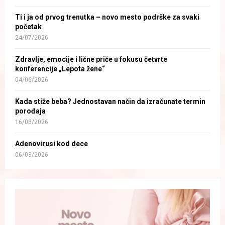
Ti i ja od prvog trenutka – novo mesto podrške za svaki
početak
24/07/2026
Zdravlje, emocije i lične priče u fokusu četvrte
konferencije „Lepota žene“
04/06/2026
Kada stiže beba? Jednostavan način da izračunate termin
porođaja
16/03/2026
Adenovirusi kod dece
06/03/2026