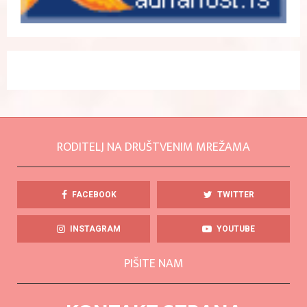
RODITELJ NA DRUŠTVENIM MREŽAMA
FACEBOOK
TWITTER
INSTAGRAM
YOUTUBE
PIŠITE NAM