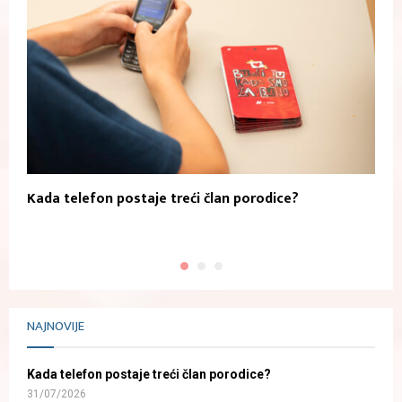
Kada telefon postaje treći član porodice?
Z
k
NAJNOVIJE
Kada telefon postaje treći član porodice?
31/07/2026