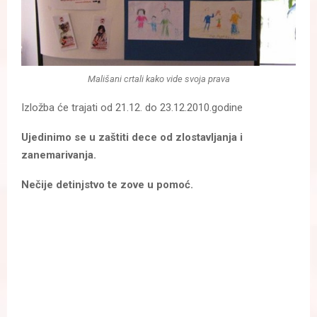
Mališani crtali kako vide svoja prava
Izložba će trajati od 21.12. do 23.12.2010.godine
Ujedinimo se u zaštiti dece od zlostavljanja i
zanemarivanja.
Nečije detinjstvo te zove u pomoć.