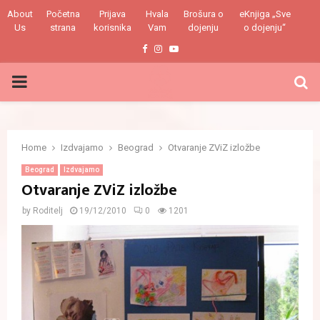
About
Početna
Prijava
Hvala
Brošura o
eKnjiga „Sve
Us
strana
korisnika
Vam
dojenju
o dojenju“
Facebook
Instagram
Youtube
PRIMARY
MENU
Home
Izdvajamo
Beograd
Otvaranje ZViZ izložbe
Beograd
Izdvajamo
Otvaranje ZViZ izložbe
by
Roditelj
19/12/2010
0
1201