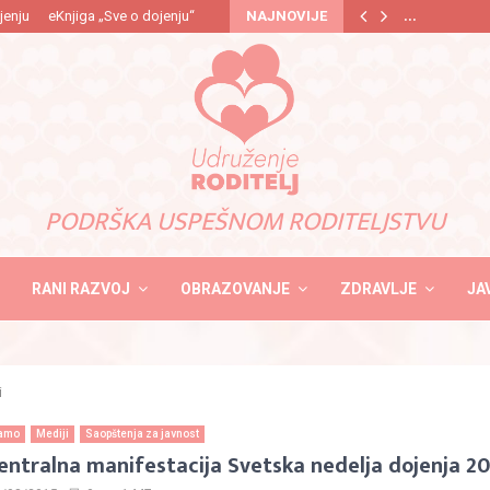
…
jenju
eKnjiga „Sve o dojenju“
NAJNOVIJE
PODRŠKA USPEŠNOM RODITELJSTVU
RANI RAZVOJ
OBRAZOVANJE
ZDRAVLJE
JA
i
jamo
Mediji
Saopštenja za javnost
entralna manifestacija Svetska nedelja dojenja 2