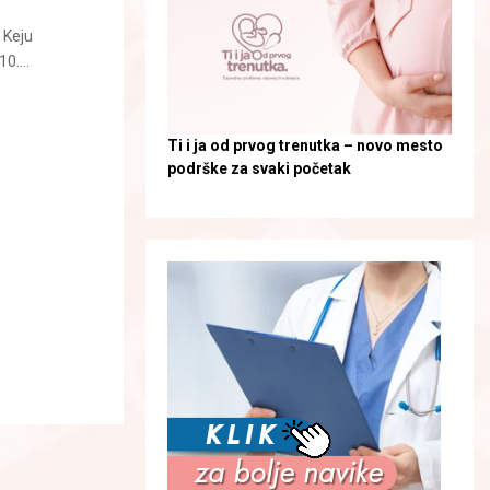
 Keju
0....
Ti i ja od prvog trenutka – novo mesto
podrške za svaki početak