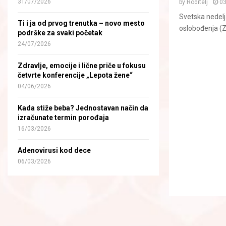
31/07/2026
by
Roditelj
0
Svetska nedelj
Ti i ja od prvog trenutka – novo mesto
oslobođenja (Z
podrške za svaki početak
24/07/2026
Zdravlje, emocije i lične priče u fokusu
četvrte konferencije „Lepota žene“
04/06/2026
Kada stiže beba? Jednostavan način da
izračunate termin porođaja
16/03/2026
Adenovirusi kod dece
06/03/2026