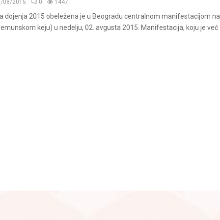
3/08/2015
0
1447
a dojenja 2015 obeležena je u Beogradu centralnom manifestacijom na
emunskom keju) u nedelju, 02. avgusta 2015. Manifestacija, koju je već 1