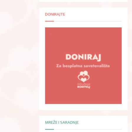
DONIRAJTE
MREŽE I SARADNJE