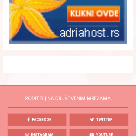
RODITELJ NA DRUŠTVENIM MREŽAMA
FACEBOOK
TWITTER
INSTAGRAM
YOUTUBE