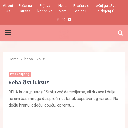
About
Početna
Prijava
Hvala
Brošura o
eKnjiga „Sve
Us
strana
korisnika
Vam
dojenju
o dojenju“
Facebook
Instagram
Youtube
PRIMARY
MENU
Home
beba luksuz
Press clipping
Beba čist luksuz
BELA kuga „pustoši“ Srbiju već decenijama, ali drzava i dalje
ne čini bas mnogo da spreči nestanak sopstvenog naroda. Na
dečju hranu, odeću, obuću, opremu...