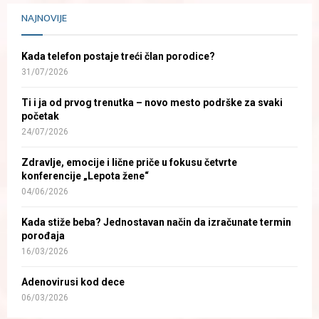
NAJNOVIJE
Kada telefon postaje treći član porodice?
31/07/2026
Ti i ja od prvog trenutka – novo mesto podrške za svaki
početak
24/07/2026
Zdravlje, emocije i lične priče u fokusu četvrte
konferencije „Lepota žene“
04/06/2026
Kada stiže beba? Jednostavan način da izračunate termin
porođaja
16/03/2026
Adenovirusi kod dece
06/03/2026