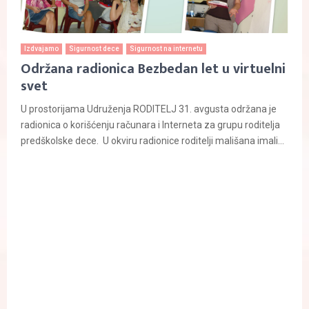
Izdvajamo
Sigurnost dece
Sigurnost na internetu
Održana radionica Bezbedan let u virtuelni
svet
U prostorijama Udruženja RODITELJ 31. avgusta održana je
radionica o korišćenju računara i Interneta za grupu roditelja
predškolske dece. U okviru radionice roditelji mališana imali...