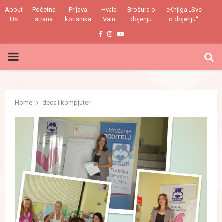
About
Početna
Prijava
Hvala
Brošura o
eKnjiga „Sve
Us
strana
korisnika
Vam
dojenju
o dojenju“
Facebook
Instagram
Youtube
PRIMARY
MENU
Home
deca i kompjuter