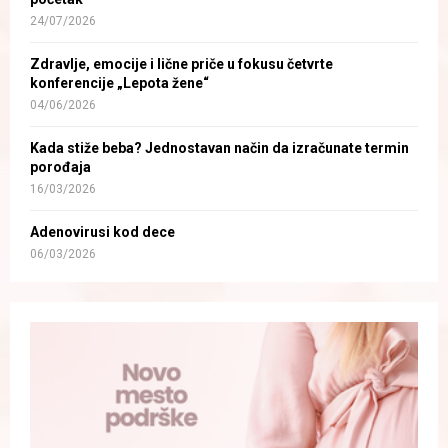
24/07/2026
Zdravlje, emocije i lične priče u fokusu četvrte
konferencije „Lepota žene“
04/06/2026
Kada stiže beba? Jednostavan način da izračunate termin
porođaja
16/03/2026
Adenovirusi kod dece
06/03/2026