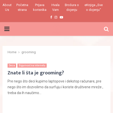
About
Početna
Prijava
Hvala
Brošura o
eKnjiga „Sve
Us
strana
korisnika
Vam
dojenju
o dojenju“
Facebook
Instagram
Youtube
PRIMARY
MENU
Home
grooming
Deca
Sigurnost na internetu
Znate li šta je grooming?
Pre nego što deci kupimo laptopove i dekstop računare, pre
nego što im dozvolimo da surfuju i koriste društvene mreže ,
treba da ih naučimo...