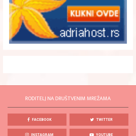
RODITELJ NA DRUŠTVENIM MREŽAMA
FACEBOOK
TWITTER
INSTAGRAM
YOUTUBE