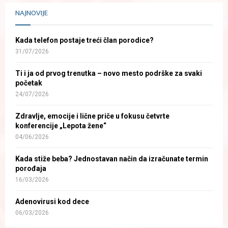
NAJNOVIJE
Kada telefon postaje treći član porodice?
31/07/2026
Ti i ja od prvog trenutka – novo mesto podrške za svaki
početak
24/07/2026
Zdravlje, emocije i lične priče u fokusu četvrte
konferencije „Lepota žene“
04/06/2026
Kada stiže beba? Jednostavan način da izračunate termin
porođaja
16/03/2026
Adenovirusi kod dece
06/03/2026