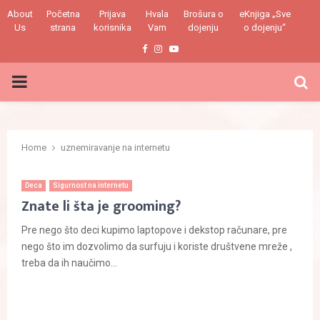
About
Početna
Prijava
Hvala
Brošura o
eKnjiga „Sve
Us
strana
korisnika
Vam
dojenju
o dojenju“
Facebook
Instagram
Youtube
PRIMARY
MENU
Home
uznemiravanje na internetu
Deca
Sigurnost na internetu
Znate li šta je grooming?
Pre nego što deci kupimo laptopove i dekstop računare, pre
nego što im dozvolimo da surfuju i koriste društvene mreže ,
treba da ih naučimo...