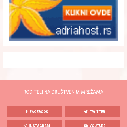
RODITELJ NA DRUŠTVENIM MREŽAMA
FACEBOOK
TWITTER
INSTAGRAM
YOUTUBE