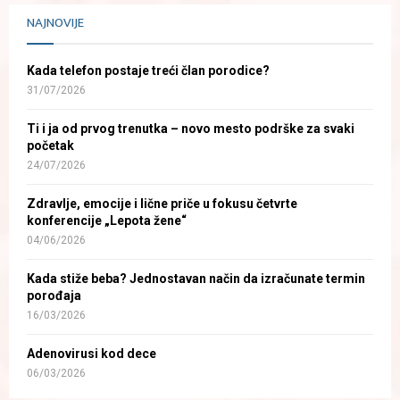
NAJNOVIJE
Kada telefon postaje treći član porodice?
31/07/2026
Ti i ja od prvog trenutka – novo mesto podrške za svaki
početak
24/07/2026
Zdravlje, emocije i lične priče u fokusu četvrte
konferencije „Lepota žene“
04/06/2026
Kada stiže beba? Jednostavan način da izračunate termin
porođaja
16/03/2026
Adenovirusi kod dece
06/03/2026