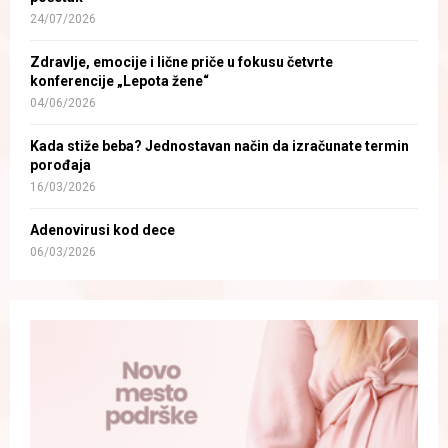
24/07/2026
Zdravlje, emocije i lične priče u fokusu četvrte
konferencije „Lepota žene“
04/06/2026
Kada stiže beba? Jednostavan način da izračunate termin
porođaja
16/03/2026
Adenovirusi kod dece
06/03/2026