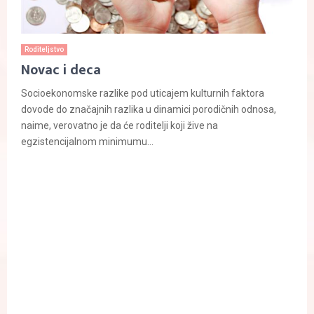
Roditeljstvo
Novac i deca
Socioekonomske razlike pod uticajem kulturnih faktora
dovode do značajnih razlika u dinamici porodičnih odnosa,
naime, verovatno je da će roditelji koji žive na
egzistencijalnom minimumu...