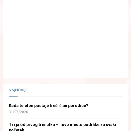
NAJNOVIJE
Kada telefon postaje treći član porodice?
31/07/2026
Ti i ja od prvog trenutka – novo mesto podrške za svaki
početak