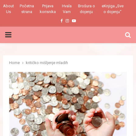
About
Početna
Prijava
Hvala
Brošura o
eKnjiga „Sve
Us
strana
korisnika
Vam
dojenju
o dojenju“
Facebook
Instagram
Youtube
PRIMARY
MENU
Home
kritičko mišljenje mladih