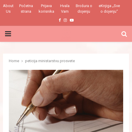
About
Početna
Prijava
Hvala
Brošura o
eKnjiga „Sve
Us
strana
korisnika
Vam
dojenju
o dojenju“
Facebook
Instagram
Youtube
PRIMARY
MENU
Home
peticija ministarstvu prosvete