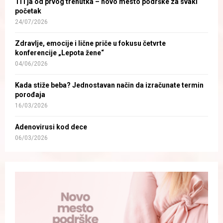
Ti i ja od prvog trenutka – novo mesto podrške za svaki
početak
24/07/2026
Zdravlje, emocije i lične priče u fokusu četvrte
konferencije „Lepota žene“
04/06/2026
Kada stiže beba? Jednostavan način da izračunate termin
porođaja
16/03/2026
Adenovirusi kod dece
06/03/2026