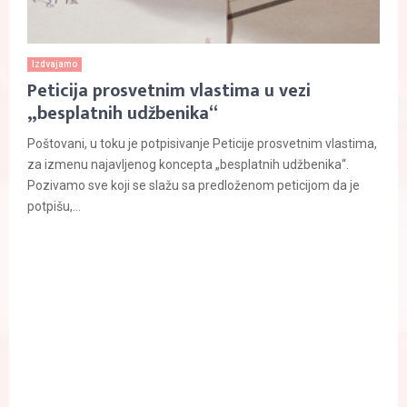
Izdvajamo
Peticija prosvetnim vlastima u vezi
„besplatnih udžbenika“
Poštovani, u toku je potpisivanje Peticije prosvetnim vlastima,
za izmenu najavljenog koncepta „besplatnih udžbenika“.
Pozivamo sve koji se slažu sa predloženom peticijom da je
potpišu,...