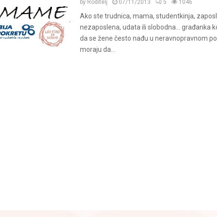
by
Roditelj
07/11/2013
5
1046
Ako ste trudnica, mama, studentkinja, zapos
nezaposlena, udata ili slobodna… građanka k
da se žene često nađu u neravnopravnom pol
moraju da...