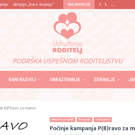
…
jenju
eKnjiga „Sve o dojenju“
NAJNOVIJE
PODRŠKA USPEŠNOM RODITELJSTVU
RANI RAZVOJ
OBRAZOVANJE
ZDRAVLJE
JA
at B(P)ravo za mame
Aktuelni projekti
Beograd
Izdvajamo
Počinje kampanja P(B)ravo za 