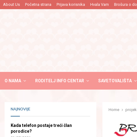
…
About Us
Početna strana
Prijava korisnika
Hvala Vam
Brošura o do
O NAMA
RODITELJ INFO CENTAR
SAVETOVALIŠTA
NAJNOVIJE
Home
projek
Kada telefon postaje treći član
porodice?