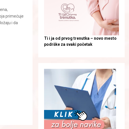
lena,
oja primećuje
ožaju i da
Ti i ja od prvog trenutka – novo mesto
podrške za svaki početak