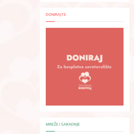
DONIRAJTE
MREŽE I SARADNJE