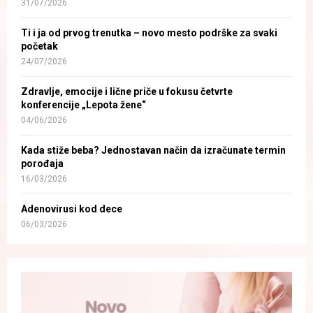
31/07/2026
Ti i ja od prvog trenutka – novo mesto podrške za svaki
početak
24/07/2026
Zdravlje, emocije i lične priče u fokusu četvrte
konferencije „Lepota žene“
04/06/2026
Kada stiže beba? Jednostavan način da izračunate termin
porođaja
16/03/2026
Adenovirusi kod dece
06/03/2026