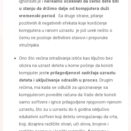
ignorisati je i
nerealno očekivati da ćemo dete biti
u stanju da držimo dalje od kompjutera duži
vremenski period
. Sa druge strane, pitanje
pozitivnih ili negativnih efekata koje korišćenje
kompjutera u ranom uzrastu je još uvek nešto o
čemu ne postoje definitivni stavovi i preporuke
stručnjaka.
Ono što većina istraživanja ističe kao ključno bez
obzira na uzrast deteta u kome počinje da koristi
kompjuter jest
e prilagodjenost sadržaja uzrastu
deteta i uključivanje odraslih u proces
. Drugim
rečima, ma kada se odlučili za upoznavanje sa
kompjuterom povedite računa da Vaše dete koristi
samo softvere i igrice prilagodjene njegovom-njenom
uzrastu, što su u uzrastu do 6 godina isključivo
edukativni softveri koji detetu omogućavaju da crta,
boji, dizajnira različite stvari, uči slova, brojeve i