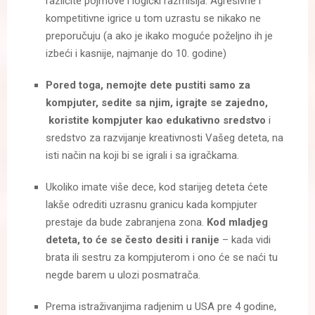
različite pojmove i logički razmišlja. Agresivne i
kompetitivne igrice u tom uzrastu se nikako ne
preporučuju (a ako je ikako moguće poželjno ih je
izbeći i kasnije, najmanje do 10. godine)
Pored toga, nemojte dete pustiti samo za
kompjuter, sedite sa njim, igrajte se zajedno,
koristite kompjuter kao edukativno sredstvo
i
sredstvo za razvijanje kreativnosti Vašeg deteta, na
isti način na koji bi se igrali i sa igračkama.
Ukoliko imate više dece, kod starijeg deteta ćete
lakše odrediti uzrasnu granicu kada kompjuter
prestaje da bude zabranjena zona.
Kod mladjeg
deteta, to će se često desiti i ranije
– kada vidi
brata ili sestru za kompjuterom i ono će se naći tu
negde barem u ulozi posmatrača.
Prema istraživanjima radjenim u USA pre 4 godine,