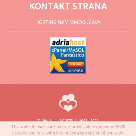
KONTAKT STRANA
HOSTING NAM OMOGUĆAVA
© Udruženje RODITELJ · 2006 - 2023
This website uses cookies to improve your experience. We'll
assume you're ok with this, but you can opt-out if you wish.
Privacy Policy
Izveštaji
eKnjiga Sve o dojenju