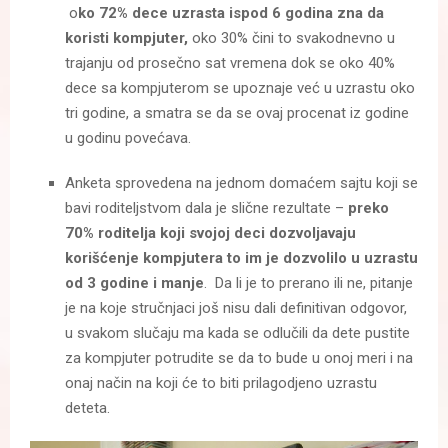
o
ko 72% dece uzrasta ispod 6 godina zna da
koristi kompjuter,
oko 30% čini to svakodnevno u
trajanju od prosečno sat vremena dok se oko 40%
dece sa kompjuterom se upoznaje već u uzrastu oko
tri godine, a smatra se da se ovaj procenat iz godine
u godinu povećava.
Anketa sprovedena na jednom domaćem sajtu koji se
bavi roditeljstvom dala je slične rezultate –
preko
70% roditelja koji svojoj deci dozvoljavaju
korišćenje kompjutera to im je dozvolilo u uzrastu
od 3 godine i manje
. Da li je to prerano ili ne, pitanje
je na koje stručnjaci još nisu dali definitivan odgovor,
u svakom slučaju ma kada se odlučili da dete pustite
za kompjuter potrudite se da to bude u onoj meri i na
onaj način na koji će to biti prilagodjeno uzrastu
deteta.