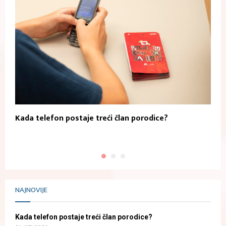
Kada telefon postaje treći član porodice?
A
NAJNOVIJE
Kada telefon postaje treći član porodice?