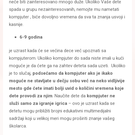
neće biti zainteresovano mnogo duže. Ukoliko Vaše dete
spada u grupu nezainteresovanih, nemojte mu nametati
kompjuter , biće dovoljno vremena da sva ta znanja usvoji i
kasnije.
6-9 godina
je uzrast kada će se većina dece već upoznati sa
kompjuterom. Ukoliko kompjuter do sada niste imali u kući
moguće je da ćete ga na zahtev deteta sada uzeti. Ukoliko
je to slučaj,
podsećamo da kompjuter ako je ikako
moguće ne stavljate u dečju sobu već na neko vidljivije
mesto gde ćete imati bolji uvid o količini vremena koje
dete provodi za njim
. Naučite dete da
kompjuter ne
služi samo za igranje igrica
– ovo je uzrast kada se
detetu mogu približiti brojni edukativni multimedijalni
sadržaji koji u velikoj meri mogu proširiti znanje vašeg
školarca.