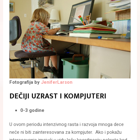
Fotografija by
JeniferLarson
DEČIJI UZRAST I KOMPJUTERI
0-3 godine
U ovom periodu intenzivnog rasta i razvoja mnoga dece
neće ni biti zainteresovana za kompjuter. Ako i pokažu
interesovanje imajući u vidu lošu koordinaciju pokreta kod