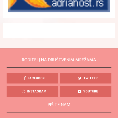
RODITELJ NA DRUŠTVENIM MREŽAMA
FACEBOOK
TWITTER
INSTAGRAM
YOUTUBE
PIŠITE NAM