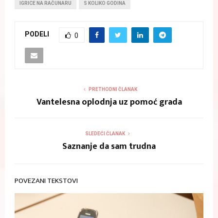
IGRICE NA RAČUNARU
S KOLIKO GODINA
PODELI
0
PRETHODNI ČLANAK
Vantelesna oplodnja uz pomoć grada
SLEDEĆI ČLANAK
Saznanje da sam trudna
POVEZANI TEKSTOVI