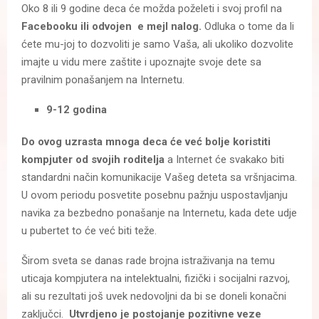
Oko 8 ili 9 godine deca će možda poželeti i svoj profil na
Facebooku ili odvojen e mejl nalog.
Odluka o tome da li
ćete mu-joj to dozvoliti je samo Vaša, ali ukoliko dozvolite
imajte u vidu mere zaštite i upoznajte svoje dete sa
pravilnim ponašanjem na Internetu.
9-12 godina
Do ovog uzrasta mnoga deca će već bolje koristiti
kompjuter od svojih roditelja
a Internet će svakako biti
standardni način komunikacije Vašeg deteta sa vršnjacima.
U ovom periodu posvetite posebnu pažnju uspostavljanju
navika za bezbedno ponašanje na Internetu, kada dete udje
u pubertet to će već biti teže.
Širom sveta se danas rade brojna istraživanja na temu
uticaja kompjutera na intelektualni, fizički i socijalni razvoj,
ali su rezultati još uvek nedovoljni da bi se doneli konačni
zaključci.
Utvrdjeno je postojanje pozitivne veze