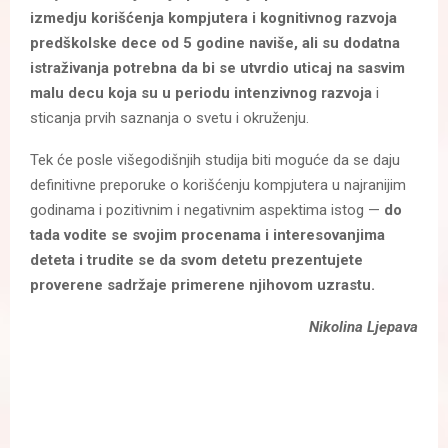
izmedju korišćenja kompjutera i kognitivnog razvoja
predškolske dece od 5 godine naviše, ali su dodatna
istraživanja potrebna da bi se utvrdio uticaj na sasvim
malu decu koja su u periodu intenzivnog razvoja
i
sticanja prvih saznanja o svetu i okruženju.
Tek će posle višegodišnjih studija biti moguće da se daju
definitivne preporuke o korišćenju kompjutera u najranijim
godinama i pozitivnim i negativnim aspektima istog —
do
tada vodite se svojim procenama i interesovanjima
deteta i trudite se da svom detetu prezentujete
proverene sadržaje primerene njihovom uzrastu.
Nikolina Ljepava