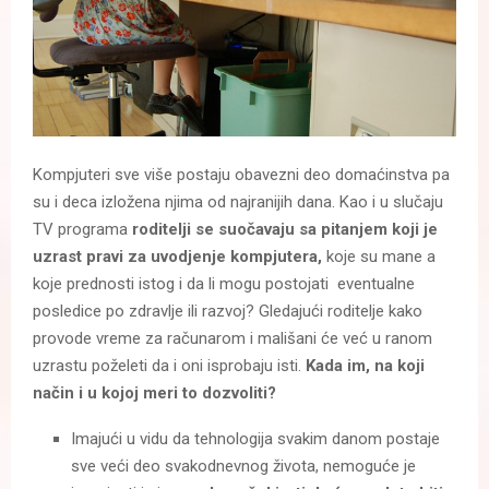
Kompjuteri sve više postaju obavezni deo domaćinstva pa
su i deca izložena njima od najranijih dana. Kao i u slučaju
TV programa
roditelji se suočavaju sa pitanjem koji je
uzrast pravi za uvodjenje kompjutera,
koje su mane a
koje prednosti istog i da li mogu postojati eventualne
posledice po zdravlje ili razvoj? Gledajući roditelje kako
provode vreme za računarom i mališani će već u ranom
uzrastu poželeti da i oni isprobaju isti.
Kada im, na koji
način i u kojoj meri to dozvoliti?
Imajući u vidu da tehnologija svakim danom postaje
sve veći deo svakodnevnog života, nemoguće je