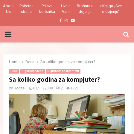
About
Početna
Prijava
Hvala
Brošura o
eKnjiga „Sve
Us
strana
korisnika
Vam
dojenju
o dojenju“
Facebook
Instagram
Youtube
PRIMARY
MENU
Home
Deca
Sa koliko godina za kompjuter?
Deca
Sigurnost dece
Sigurnost na internetu
Sa koliko godina za kompjuter?
by
Roditelj
01/11/2009
2
1727