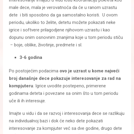
male dece, mala je verovatnoća da će u ranom uzrastu
dete i biti sposobno da ga samostalno koristi. U ovom
periodu, ukoliko to želite, detetu možete pokazati neke
igrice i softvere prilagodjene njihovom uzrastu i kao
dopunu onim osnovnim znanjima koje u tom periodu stiču
– boje, oblike, životinje, predmete i sl.
3-6 godina
Po postojećim podacima
ovo je uzrast u kome najveći
broj današnje dece pokazuje interesovanje za rad na
kompjuteru
. Igrice uvodite postepeno, primerene
godinama deteta i povezane sa onim što u tom periodu
uče ili ih interesuje.
Imajte u vidu i da se razvoj i interesovanja dece se razlikuju
na individualnoj bazi i dok će neko dete pokazati
interesovanje za kompjuter već sa dve godine, drugo dete