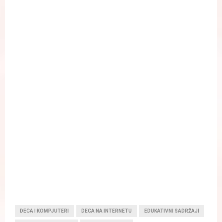
DECA I KOMPJUTERI
DECA NA INTERNETU
EDUKATIVNI SADRŽAJI