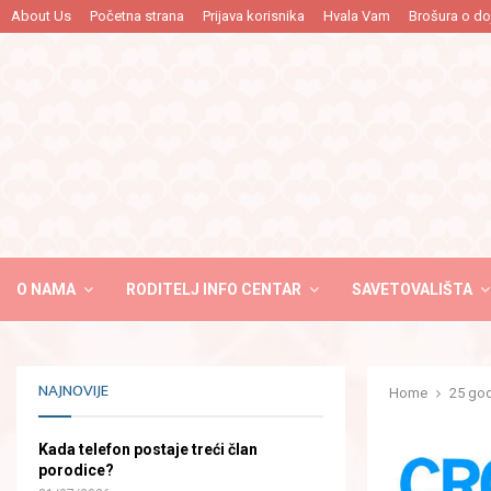
…
About Us
Početna strana
Prijava korisnika
Hvala Vam
Brošura o do
O NAMA
RODITELJ INFO CENTAR
SAVETOVALIŠTA
NAJNOVIJE
Home
25 god
Kada telefon postaje treći član
porodice?