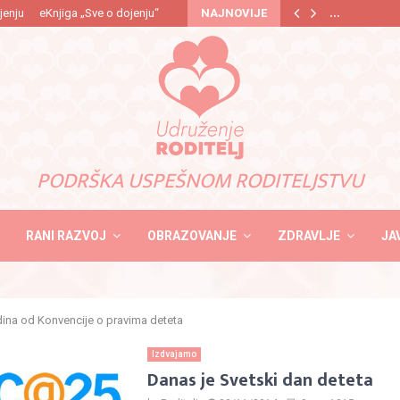
…
jenju
eKnjiga „Sve o dojenju“
NAJNOVIJE
PODRŠKA USPEŠNOM RODITELJSTVU
RANI RAZVOJ
OBRAZOVANJE
ZDRAVLJE
JA
ina od Konvencije o pravima deteta
Izdvajamo
Danas je Svetski dan deteta