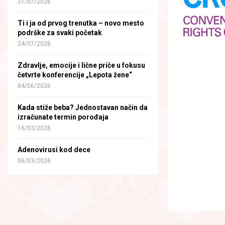
31/07/2026
Ti i ja od prvog trenutka – novo mesto
podrške za svaki početak
24/07/2026
Zdravlje, emocije i lične priče u fokusu
četvrte konferencije „Lepota žene“
04/06/2026
Kada stiže beba? Jednostavan način da
izračunate termin porođaja
16/03/2026
Adenovirusi kod dece
06/03/2026