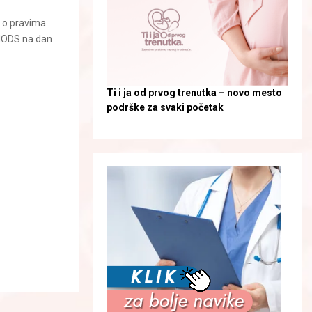
 o pravima
 MODS na dan
Ti i ja od prvog trenutka – novo mesto
podrške za svaki početak