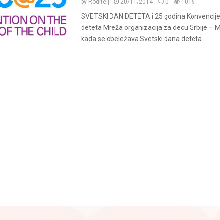
by
Roditelj
20/11/2014
0
1015
SVETSKI DAN DETETA i 25 godina Konvencije
deteta Mreža organizacija za decu Srbije –
kada se obeležava Svetski dana deteta...