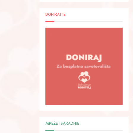
DONIRAJTE
MREŽE I SARADNJE