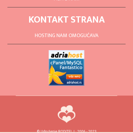
KONTAKT STRANA
HOSTING NAM OMOGUĆAVA
© Udruženje RODITELJ · 2006 - 2023