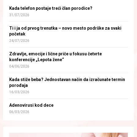
Kada telefon postaje treći član porodice?
31/07/2026
Ti i ja od prvog trenutka – novo mesto podrške za svaki
početak
24/07/2026
Zdravlje, emocije i lične priče u fokusu četvrte
konferencije „Lepota žene“
04/06/2026
Kada stiže beba? Jednostavan način da izračunate termin
porođaja
16/03/2026
Adenovirusi kod dece
06/03/2026