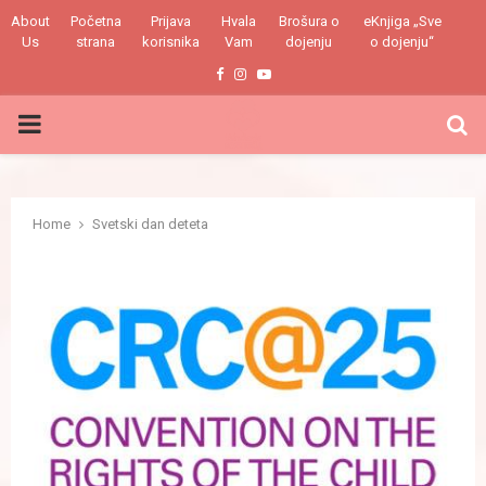
About
Početna
Prijava
Hvala
Brošura o
eKnjiga „Sve
Us
strana
korisnika
Vam
dojenju
o dojenju“
Facebook
Instagram
Youtube
PRIMARY
MENU
Home
Svetski dan deteta