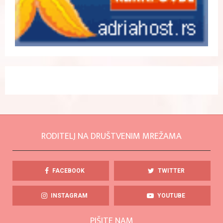
RODITELJ NA DRUŠTVENIM MREŽAMA
FACEBOOK
TWITTER
INSTAGRAM
YOUTUBE
PIŠITE NAM