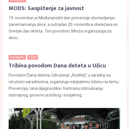
MODS: Saopštenje za javnost
19. novembar je Međunarodni dan prevencije zlostavljanja i
zanemarivanja dece, a sutradan 20. novembra obeležava se
Svetski dan deteta. Tim povodom, Mreža organizacija za
decu...
Izdvajamo
Užice
Tribina povodom Dana deteta u Užicu
Povodom Dana deteta, Udruženje „Roditelj“ u saradnji sa
stručnim saradnicima, organizuje edukativnu tribinu na temu:
Prevencija, rana dijagnostika i tretmanu stimulisanju
saznajnog, govorno-jezičkog i socijalnog...