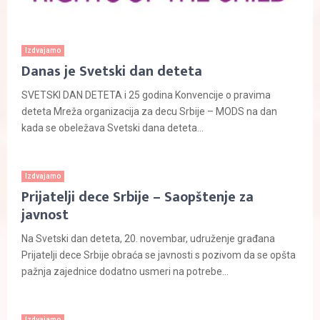
Izdvajamo
Danas je Svetski dan deteta
SVETSKI DAN DETETA i 25 godina Konvencije o pravima
deteta Mreža organizacija za decu Srbije – MODS na dan
kada se obeležava Svetski dana deteta...
Izdvajamo
Prijatelji dece Srbije – Saopštenje za
javnost
Na Svetski dan deteta, 20. novembar, udruženje građana
Prijatelji dece Srbije obraća se javnosti s pozivom da se opšta
pažnja zajednice dodatno usmeri na potrebe...
Izdvajamo