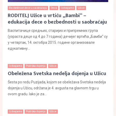
Bezbednost dece u saobraćaju
Deca
Izdvajamo
Užice
RODITELJ Užice u vrtiću „Bambi“ –
edukacija dece o bezbednosti u saobraćaju
Васпитачице средњих, старијих и припремних група
(узраста деце од 4 до 7 година) дечијег вртића „Бамби“ су
у четвртак, 14. октобра 2015. године организовале
едукативну...
Izdvajamo
Podrška dojenju
Užice
Obeležena Svetska nedelja dojenja u Užicu
Šesta po redu Puzijada, kojom se obeležava Svetska nedelja
dojenja u Užicu, održana je 4. avgusta na glavnom trgu u
ovom gradu. Iako je za...
Izdvajamo
Podrška dojenju
Užice