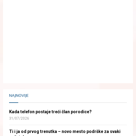
NAJNOVIJE
Kada telefon postaje treći član porodice?
31/07/2026
Ti i ja od prvog trenutka – novo mesto podrške za svaki