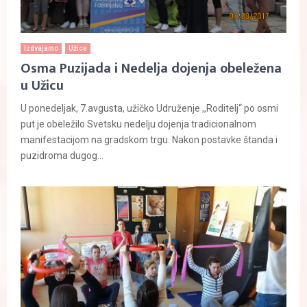
Izdvajamo
Užice
Osma Puzijada i Nedelja dojenja obeležena
u Užicu
U ponedeljak, 7.avgusta, užičko Udruženje ,,Roditelj“ po osmi
put je obeležilo Svetsku nedelju dojenja tradicionalnom
manifestacijom na gradskom trgu. Nakon postavke štanda i
puzidroma dugog...