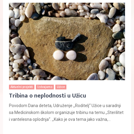
Aktuelni projekti
Izdvajamo
Užice
Tribina o neplodnosti u Užicu
Povodom Dana deteta, Udruženje ,,Roditelj“ Užice u saradnji
sa Medicinskom školom organizuje tribinu na temu ,,Sterilitet
i vantelesna oplodnja“. ,,Kako je ova tema jako važna,...