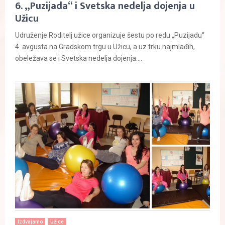
6. „Puzijada“ i Svetska nedelja dojenja u
Užicu
Udruženje Roditelj užice organizuje šestu po redu „Puzijadu“
4. avgusta na Gradskom trgu u Užicu, a uz trku najmlađih,
obeležava se i Svetska nedelja dojenja....
Izdvajamo
Užice