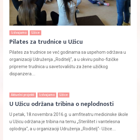
Izdvajamo
Užice
Pilates za trudnice u Užicu
Pilates za trudnice se već godinama sa uspehom održava u
organizaciji Udruženja ,,Roditelj“, a u okviru psiho-fizičke
pripreme trudnica u savetovalištu za žene užičkog
dispanzera....
Aktuelni projekti
Izdvajamo
Užice
U Užicu održana tribina o neplodnosti
U petak, 18.novembra 2016.g. u amfiteatru medicinske škole
u Užicu održana je tribina na temu „Sterilitet i vantelesna
oplodnja“, a u organizaciji Udruženja ,,Roditelj“- Užice....