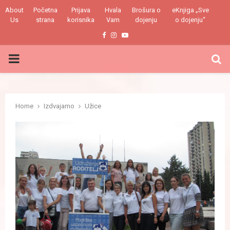
About
Početna
Prijava
Hvala
Brošura o
eKnjiga „Sve
Us
strana
korisnika
Vam
dojenju
o dojenju“
Facebook
Instagram
Youtube
PRIMARY
MENU
Home
Izdvajamo
Užice