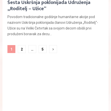
Šesta Uskršnja poklonijada Udruženja
„Roditelj – Užice“
Povodom tradicionalne godišnje humanitarne akcije pod
nazivom Uskršnja poklonijada članovi Udruženja „Roditelj“-
Užice su na Veliki Četvrtak sa svojom decom obišli prvi
produženi boravak za decu...
Paginacija
1
2
…
5
članaka