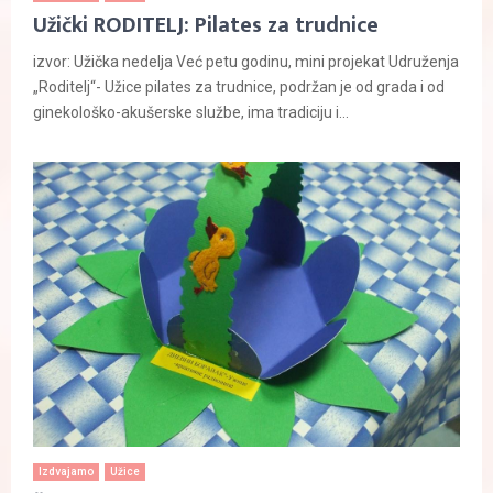
Užički RODITELJ: Pilates za trudnice
izvor: Užička nedelja Već petu godinu, mini projekat Udruženja
„Roditelj“- Užice pilates za trudnice, podržan je od grada i od
ginekološko-akušerske službe, ima tradiciju i...
Izdvajamo
Užice