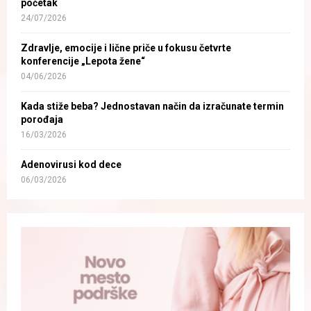
početak
24/07/2026
Zdravlje, emocije i lične priče u fokusu četvrte
konferencije „Lepota žene“
04/06/2026
Kada stiže beba? Jednostavan način da izračunate termin
porođaja
16/03/2026
Adenovirusi kod dece
06/03/2026