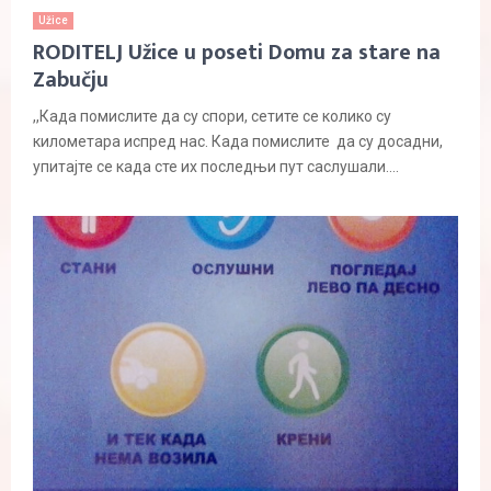
Užice
RODITELJ Užice u poseti Domu za stare na
Zabučju
,,Када помислите да су спори, сетите се колико су
километара испред нас. Када помислите да су досадни,
упитајте се када сте их последњи пут саслушали....