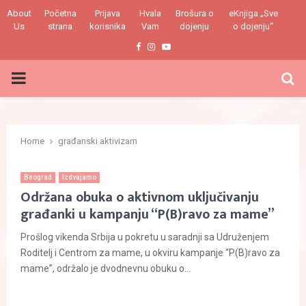
About
Početna
Prijava
Hvala
Brošura o
eKnjiga „Sve
Us
strana
korisnika
Vam
dojenju
o dojenju“
Facebook
Instagram
Youtube
PRIMARY
MENU
Home
građanski aktivizam
Beograd
Izdvajamo
Održana obuka o aktivnom uključivanju
građanki u kampanju “P(B)ravo za mame”
Prošlog vikenda Srbija u pokretu u saradnji sa Udruženjem
Roditelj i Centrom za mame, u okviru kampanje “P(B)ravo za
mame”, održalo je dvodnevnu obuku o...