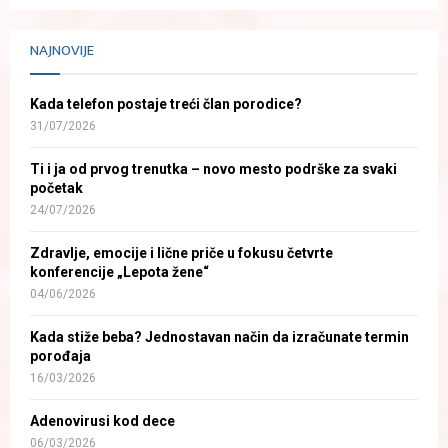
NAJNOVIJE
Kada telefon postaje treći član porodice?
31/07/2026
Ti i ja od prvog trenutka – novo mesto podrške za svaki
početak
24/07/2026
Zdravlje, emocije i lične priče u fokusu četvrte
konferencije „Lepota žene“
04/06/2026
Kada stiže beba? Jednostavan način da izračunate termin
porođaja
16/03/2026
Adenovirusi kod dece
06/03/2026