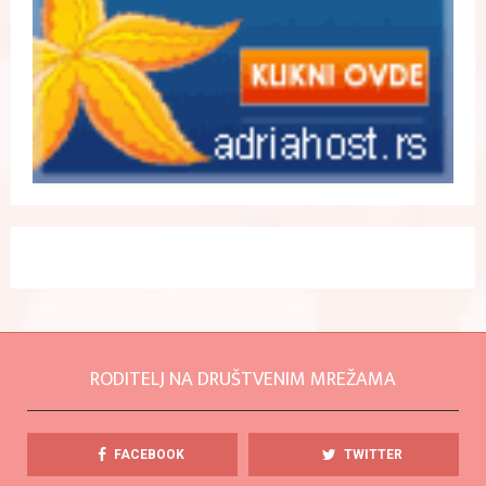
RODITELJ NA DRUŠTVENIM MREŽAMA
FACEBOOK
TWITTER