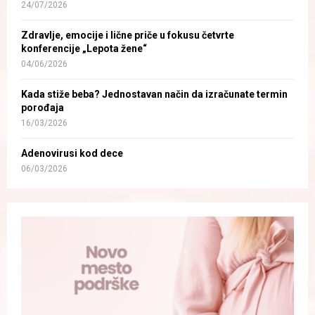
24/07/2026
Zdravlje, emocije i lične priče u fokusu četvrte
konferencije „Lepota žene“
04/06/2026
Kada stiže beba? Jednostavan način da izračunate termin
porođaja
16/03/2026
Adenovirusi kod dece
06/03/2026