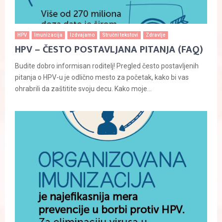
HPV
Imunizacija
Izdvajamo
Stručni tekstovi
Zdravlje
HPV – ČESTO POSTAVLJANA PITANJA (FAQ)
Budite dobro informisan roditelj! Pregled često postavljenih
pitanja o HPV-u je odlično mesto za početak, kako bi vas
ohrabrili da zaštitite svoju decu. Kako moje...