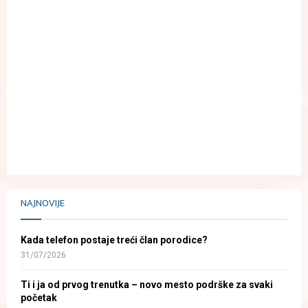
NAJNOVIJE
Kada telefon postaje treći član porodice?
31/07/2026
Ti i ja od prvog trenutka – novo mesto podrške za svaki
početak