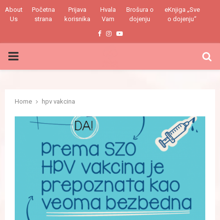
About
Početna
Prijava
Hvala
Brošura o
eKnjiga „Sve
Us
strana
korisnika
Vam
dojenju
o dojenju“
Facebook
Instagram
Youtube
PRIMARY
MENU
Home
hpv vakcina