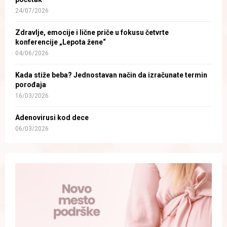
24/07/2026
Zdravlje, emocije i lične priče u fokusu četvrte
konferencije „Lepota žene“
04/06/2026
Kada stiže beba? Jednostavan način da izračunate termin
porođaja
16/03/2026
Adenovirusi kod dece
06/03/2026