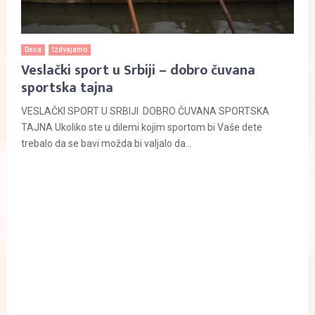
Deca
Izdvajamo
Veslački sport u Srbiji – dobro čuvana
sportska tajna
VESLAČKI SPORT U SRBIJI DOBRO ČUVANA SPORTSKA
TAJNA Ukoliko ste u dilemi kojim sportom bi Vaše dete
trebalo da se bavi možda bi valjalo da...