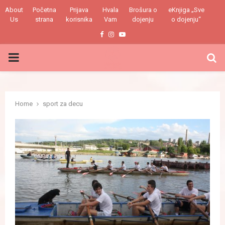
About
Početna
Prijava
Hvala
Brošura o
eKnjiga „Sve
Us
strana
korisnika
Vam
dojenju
o dojenju“
Facebook
Instagram
Youtube
PRIMARY
MENU
Home
sport za decu