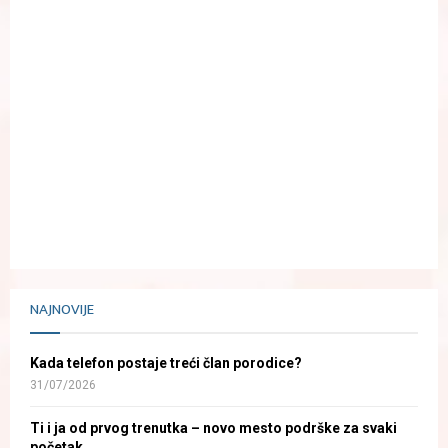
NAJNOVIJE
Kada telefon postaje treći član porodice?
31/07/2026
Ti i ja od prvog trenutka – novo mesto podrške za svaki
početak