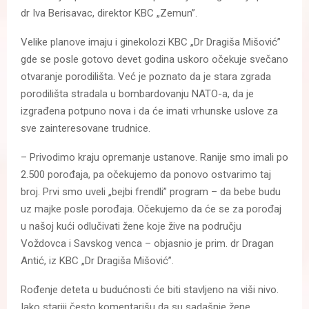
dr Iva Berisavac, direktor KBC „Zemun”.
Velike planove imaju i ginekolozi KBC „Dr Dragiša Mišović”
gde se posle gotovo devet godina uskoro očekuje svečano
otvaranje porodilišta. Već je poznato da je stara zgrada
porodilišta stradala u bombardovanju NATO-a, da je
izgrađena potpuno nova i da će imati vrhunske uslove za
sve zainteresovane trudnice.
– Privodimo kraju opremanje ustanove. Ranije smo imali po
2.500 porođaja, pa očekujemo da ponovo ostvarimo taj
broj. Prvi smo uveli „bejbi frendli” program – da bebe budu
uz majke posle porođaja. Očekujemo da će se za porođaj
u našoj kući odlučivati žene koje žive na području
Voždovca i Savskog venca – objasnio je prim. dr Dragan
Antić, iz KBC „Dr Dragiša Mišović”.
Rođenje deteta u budućnosti će biti stavljeno na viši nivo.
Iako stariji često komentarišu da su sadašnje žene