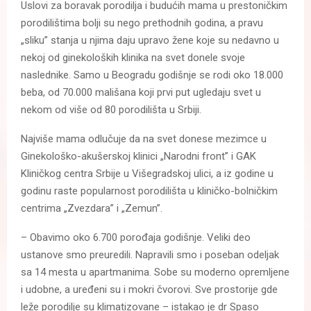
Uslovi za boravak porodilja i budućih mama u prestoničkim
porodilištima bolji su nego prethodnih godina, a pravu
„sliku” stanja u njima daju upravo žene koje su nedavno u
nekoj od ginekoloških klinika na svet donele svoje
naslednike. Samo u Beogradu godišnje se rodi oko 18.000
beba, od 70.000 mališana koji prvi put ugledaju svet u
nekom od više od 80 porodilišta u Srbiji.
Najviše mama odlučuje da na svet donese mezimce u
Ginekološko-akušerskoj klinici „Narodni front” i GAK
Kliničkog centra Srbije u Višegradskoj ulici, a iz godine u
godinu raste popularnost porodilišta u kliničko-bolničkim
centrima „Zvezdara” i „Zemun”.
– Obavimo oko 6.700 porođaja godišnje. Veliki deo
ustanove smo preuredili. Napravili smo i poseban odeljak
sa 14 mesta u apartmanima. Sobe su moderno opremljene
i udobne, a uređeni su i mokri čvorovi. Sve prostorije gde
leže porodilje su klimatizovane – istakao je dr Spaso