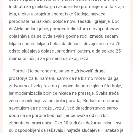
Institutu za ginekologiju i akušerstvo promenjeni, a do kraja
leta, u okviru projekta energetske štednje, najveće
porodilište na Balkanu dobiće novu fasadu i grejanje. Doc.
dr Aleksandar Ljubić, pomoćnik direktora u ovoj ustanovi,
objašnjava da se ovde svake godine rodi između sedam
hiljada i osam hiljada beba, da dečaci i devojčice u oko 75
odsto slučajeva dolaze „prirodnim” putem, a da se kod 25
mama odlučuju za primenu carskog reza.
– Porodilište se renovira, pa smo „žrtvovali” druge
prostorije za tu namenu samo da ne bismo morali da ga
zatvorimo. Uvek pravimo planove da ono izgleda što bolje,
jer modernizacija bolnice nikada ne prestaje. Svaka treća
žena se odlučuje za bezbolni porođaj. Budućim majkama
savetujem da ne traže „vezu”, već da jednostavno samo
dođu da se porode kod nas, jer će svaka od njih biti
zbrinuta na pravi način. Oko 10 ljudi čini dežurnu ekipu i svi
su osposobljeni da rešavaju i najteže slučajeve – istakao je