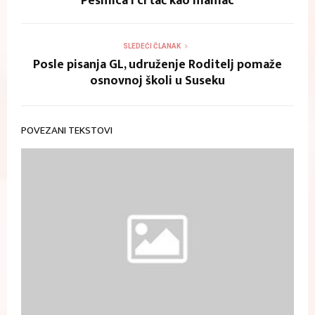
Pesmica i crtać kao mamac
SLEDEĆI ČLANAK
Posle pisanja GL, udruženje Roditelj pomaže
osnovnoj školi u Suseku
POVEZANI TEKSTOVI