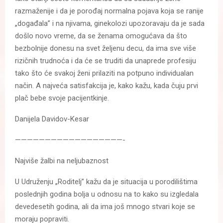
razmaženije i da je porođaj normalna pojava koja se ranije
„događala” i na njivama, ginekolozi upozoravaju da je sada
došlo novo vreme, da se ženama omogućava da što
bezbolnije donesu na svet željenu decu, da ima sve više
rizičnih trudnoća i da će se truditi da unaprede profesiju
tako što će svakoj ženi prilaziti na potpuno individualan
način. A najveća satisfakcija je, kako kažu, kada čuju prvi
plač bebe svoje pacijentkinje.
Danijela Davidov-Kesar
——————————————————-
Najviše žalbi na neljubaznost
U Udruženju „Roditelj” kažu da je situacija u porodilištima
poslednjih godina bolja u odnosu na to kako su izgledala
devedesetih godina, ali da ima još mnogo stvari koje se
moraju popraviti.