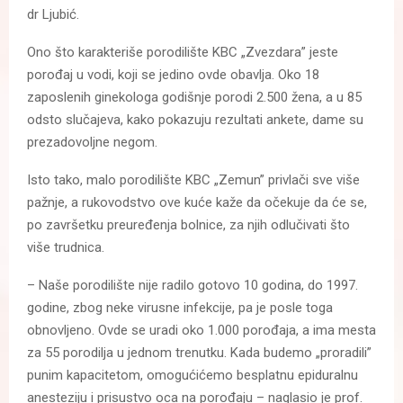
dr Ljubić.
Ono što karakteriše porodilište KBC „Zvezdara” jeste
porođaj u vodi, koji se jedino ovde obavlja. Oko 18
zaposlenih ginekologa godišnje porodi 2.500 žena, a u 85
odsto slučajeva, kako pokazuju rezultati ankete, dame su
prezadovoljne negom.
Isto tako, malo porodilište KBC „Zemun” privlači sve više
pažnje, a rukovodstvo ove kuće kaže da očekuje da će se,
po završetku preuređenja bolnice, za njih odlučivati što
više trudnica.
– Naše porodilište nije radilo gotovo 10 godina, do 1997.
godine, zbog neke virusne infekcije, pa je posle toga
obnovljeno. Ovde se uradi oko 1.000 porođaja, a ima mesta
za 55 porodilja u jednom trenutku. Kada budemo „proradili”
punim kapacitetom, omogućićemo besplatnu epiduralnu
anesteziju i prisustvo oca na porođaju – naglasio je prof.