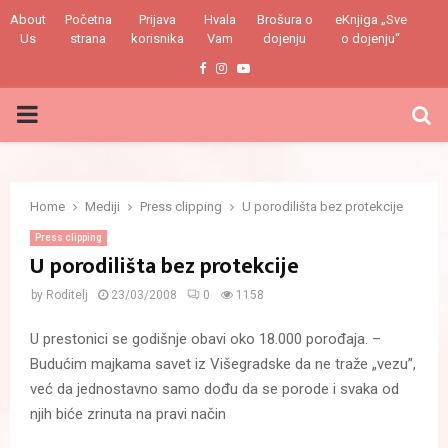
About
Početna
Prijava
Hvala
Brošura o
eKnjiga „Sve
Us
strana
korisnika
Vam
dojenju
o dojenju“
Facebook
Instagram
Youtube
PRIMARY
MENU
Home
Mediji
Press clipping
U porodilišta bez protekcije
Press clipping
U porodilišta bez protekcije
by
Roditelj
23/03/2008
0
1158
U prestonici se godišnje obavi oko 18.000 porođaja. –
Budućim majkama savet iz Višegradske da ne traže „vezu”,
već da jednostavno samo dođu da se porode i svaka od
njih biće zrinuta na pravi način