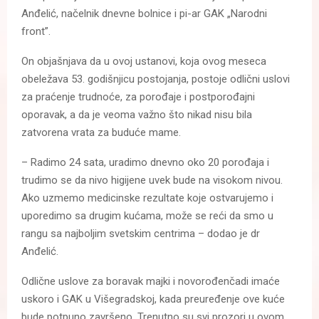
Anđelić, načelnik dnevne bolnice i pi-ar GAK „Narodni
front”.
On objašnjava da u ovoj ustanovi, koja ovog meseca
obeležava 53. godišnjicu postojanja, postoje odlični uslovi
za praćenje trudnoće, za porođaje i postporođajni
oporavak, a da je veoma važno što nikad nisu bila
zatvorena vrata za buduće mame.
– Radimo 24 sata, uradimo dnevno oko 20 porođaja i
trudimo se da nivo higijene uvek bude na visokom nivou.
Ako uzmemo medicinske rezultate koje ostvarujemo i
uporedimo sa drugim kućama, može se reći da smo u
rangu sa najboljim svetskim centrima – dodao je dr
Anđelić.
Odlične uslove za boravak majki i novorođenčadi imaće
uskoro i GAK u Višegradskoj, kada preuređenje ove kuće
bude potpuno završeno. Trenutno su svi prozori u ovom