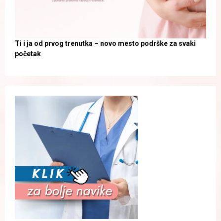
Ti i ja od prvog trenutka – novo mesto podrške za svaki
početak