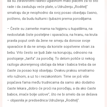
da su zdravstveni radnici uglavnom malo plaćeni za to što
rade i da zaslužuju veće plate, u Udruženju „Roditelj”
smatraju da je neophodno da svoj posao obavljaju časno,
pošteno, da budu kulturni i ljubazni prema porodiljama.
– Česte su zamerke mama na higijenu u kupatilima, na
nedostatak čiste posteljine i spavaćica, na hranu, na kruta
pravila poput onih da žene ne smeju da donose svoje
spavaćice ili da ne smeju da koriste sopstvene stvari za
bebu. Vrlo često se ljudi žale na korupciju, odnosno na
postojanje „tarifa” za porođaj. To delom potiče iz nekog
razloga ukorenjenog običaja da lekar i babica treba da se
časte za posao koji obavljaju. Ovakvu praksu smatramo
vrlo ružnom, a uz to i nezakonitom. Time se još više
pojačava fama među trudnicama da samo ako dodatno
časte lekara „dobro će proći na porođaju, a da ako časte
babice, imaće bolje uslove”, što ne bi smelo da se dešava
– objasnila je predsednica Udruženja „Roditelj”.