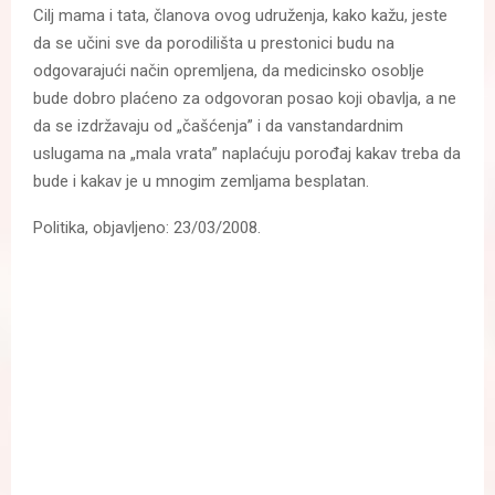
Cilj mama i tata, članova ovog udruženja, kako kažu, jeste
da se učini sve da porodilišta u prestonici budu na
odgovarajući način opremljena, da medicinsko osoblje
bude dobro plaćeno za odgovoran posao koji obavlja, a ne
da se izdržavaju od „čašćenja” i da vanstandardnim
uslugama na „mala vrata” naplaćuju porođaj kakav treba da
bude i kakav je u mnogim zemljama besplatan.
Politika, objavljeno: 23/03/2008.