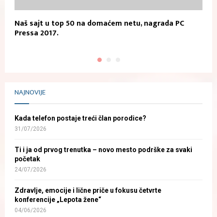
Naš sajt u top 50 na domaćem netu, nagrada PC
R
Pressa 2017.
NAJNOVIJE
Kada telefon postaje treći član porodice?
31/07/2026
Ti i ja od prvog trenutka – novo mesto podrške za svaki
početak
24/07/2026
Zdravlje, emocije i lične priče u fokusu četvrte
konferencije „Lepota žene“
04/06/2026