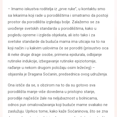
– Imamo iskustva roditelja iz „prve ruke”, u kontaktu smo
sa lekarima koji rade u porodilištima i smatramo da postoji
prostor da porodilišta izgledaju bolje. Zalažemo se za
uvođenje svetskih standarda u porodilištima, kako u
pogledu opreme i izgleda objekata, ali isto tako i za
svetske standarde da buduća mama ima uticaja na to na
koji način i u kakvim uslovima će se poroditi (prisustvo oca
ili neke druge drage osobe, primena epidurala, odbijanje
rutinske indukcije, izbegavanje rutinske epiziotomije,
rađanje u nekom drugom položaju osim ležećeg) –
objasnila je Dragana Soćanin, predsednica ovog udruženja.
Ona ističe da se, s obzirom na to da su gotovo sva
porodilišta manje-više dovedena u pristojno stanje,
porodilje najčešće žale na neljubaznost u bolnicama,
odnos pun omalovažavanja koji buduće mame svakako ne
zaslužuju. Uprkos tome, kako kaže Soćaninova, što se zna