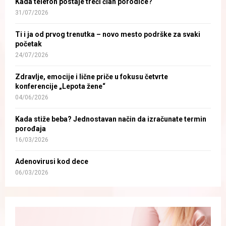
Kada telefon postaje treći član porodice?
31/07/2026
Ti i ja od prvog trenutka – novo mesto podrške za svaki
početak
24/07/2026
Zdravlje, emocije i lične priče u fokusu četvrte
konferencije „Lepota žene“
04/06/2026
Kada stiže beba? Jednostavan način da izračunate termin
porođaja
16/03/2026
Adenovirusi kod dece
06/03/2026