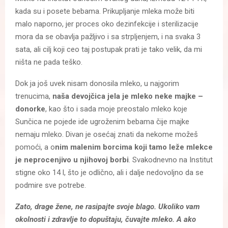
kada su i posete bebama. Prikupljanje mleka može biti
malo naporno, jer proces oko dezinfekcije i sterilizacije
mora da se obavlja pažljivo i sa strpljenjem, i na svaka 3
sata, ali cilj koji ceo taj postupak prati je tako velik, da mi
ništa ne pada teško.
Dok ja još uvek nisam donosila mleko, u najgorim
trenucima,
naša devojčica jela je mleko neke majke –
donorke
, kao što i sada moje preostalo mleko koje
Sunčica ne pojede ide ugroženim bebama čije majke
nemaju mleko. Divan je osećaj znati da nekome možeš
pomoći, a o
nim malenim borcima koji tamo leže mlekce
je neprocenjivo u njihovoj borbi
. Svakodnevno na Institut
stigne oko 14 l, što je odlično, ali i dalje nedovoljno da se
podmire sve potrebe.
Zato, drage žene, ne rasipajte svoje blago. Ukoliko vam
okolnosti i zdravlje to dopuštaju, čuvajte mleko. A ako