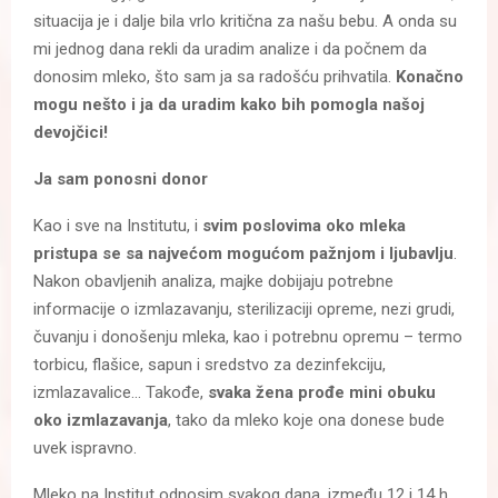
situacija je i dalje bila vrlo kritična za našu bebu. A onda su
mi jednog dana rekli da uradim analize i da počnem da
donosim mleko, što sam ja sa radošću prihvatila.
Konačno
mogu nešto i ja da uradim kako bih pomogla našoj
devojčici!
Ja sam ponosni donor
Kao i sve na Institutu, i
svim poslovima oko mleka
pristupa se sa najvećom mogućom pažnjom i ljubavlju
.
Nakon obavljenih analiza, majke dobijaju potrebne
informacije o izmlazavanju, sterilizaciji opreme, nezi grudi,
čuvanju i donošenju mleka, kao i potrebnu opremu – termo
torbicu, flašice, sapun i sredstvo za dezinfekciju,
izmlazavalice… Takođe,
svaka žena prođe mini obuku
oko izmlazavanja
, tako da mleko koje ona donese bude
uvek ispravno.
Mleko na Institut odnosim svakog dana, između 12 i 14 h,