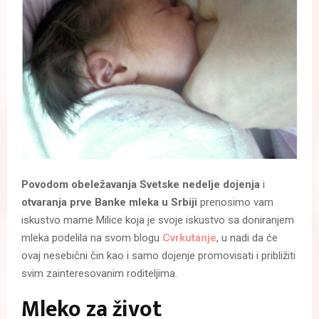
Povodom obeležavanja Svetske nedelje dojenja
i
otvaranja prve Banke mleka u Srbiji
prenosimo vam
iskustvo mame Milice koja je svoje iskustvo sa doniranjem
mleka podelila na svom blogu
Cvrkutanje
, u nadi da će
ovaj nesebični čin kao i samo dojenje promovisati i približiti
svim zainteresovanim roditeljima.
Mleko za život