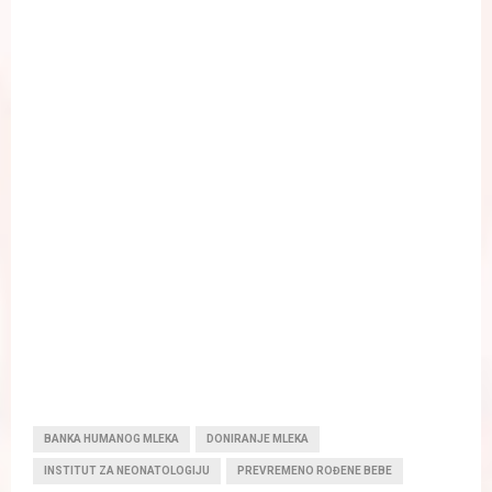
BANKA HUMANOG MLEKA
DONIRANJE MLEKA
INSTITUT ZA NEONATOLOGIJU
PREVREMENO ROĐENE BEBE