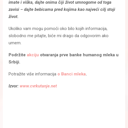
imate i viška, dajte onima čiji život umnogome od toga
zavisi – dajte bebicama pred kojima kao najveći cilj stoji
život.
Ukoliko vam mogu pomoći oko bilo kojih informacija,
slobodno me pitajte, biće mi drago da odgovorim ako
umem.
Podržite
akciju
otvaranja prve banke humanog mleka u
Srbiji.
Potražite više informacija
o Banci mleka
.
Izvor:
www.cvrkutanje.net