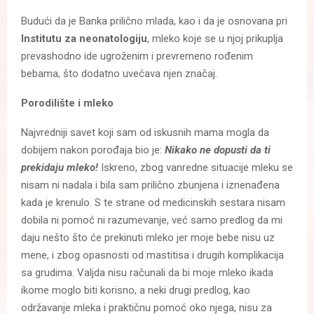
Budući da je Banka prilično mlada, kao i da je osnovana pri
Institutu za neonatologiju
, mleko koje se u njoj prikuplja
prevashodno ide ugroženim i prevremeno rođenim
bebama, što dodatno uvećava njen značaj.
Porodilište i mleko
Najvredniji savet koji sam od iskusnih mama mogla da
dobijem nakon porođaja bio je:
Nikako ne dopusti da ti
prekidaju mleko!
Iskreno, zbog vanredne situacije mleku se
nisam ni nadala i bila sam prilično zbunjena i iznenađena
kada je krenulo. S te strane od medicinskih sestara nisam
dobila ni pomoć ni razumevanje, već samo predlog da mi
daju nešto što će prekinuti mleko jer moje bebe nisu uz
mene, i zbog opasnosti od mastitisa i drugih komplikacija
sa grudima. Valjda nisu računali da bi moje mleko ikada
ikome moglo biti korisno, a neki drugi predlog, kao
održavanje mleka i praktičnu pomoć oko njega, nisu za