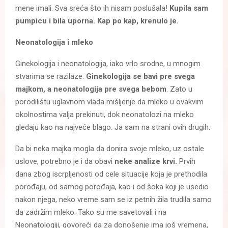
mene imali. Sva sreća što ih nisam poslušala!
Kupila sam
pumpicu i bila uporna. Kap po kap, krenulo je.
Neonatologija i mleko
Ginekologija i neonatologija, iako vrlo srodne, u mnogim
stvarima se razilaze.
Ginekologija se bavi pre svega
majkom, a neonatologija pre svega bebom
. Zato u
porodilištu uglavnom vlada mišljenje da mleko u ovakvim
okolnostima valja prekinuti, dok neonatolozi na mleko
gledaju kao na najveće blago. Ja sam na strani ovih drugih.
Da bi neka majka mogla da donira svoje mleko, uz ostale
uslove, potrebno je i da obavi
neke analize krvi.
Prvih
dana zbog iscrpljenosti od cele situacije koja je prethodila
porođaju, od samog porođaja, kao i od šoka koji je usedio
nakon njega, neko vreme sam se iz petnih žila trudila samo
da zadržim mleko. Tako su me savetovali i na
Neonatologiji, govoreći da za donošenje ima još vremena,