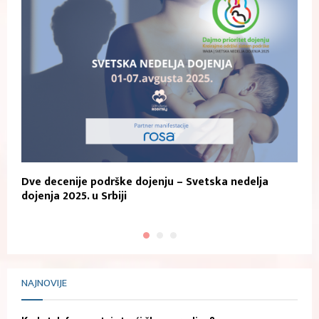
Dve decenije podrške dojenju – Svetska nedelja
P
dojenja 2025. u Srbiji
K
NAJNOVIJE