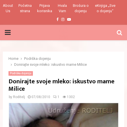
About
Početna
Prijava
Hvala
Brošura o
eKnjiga „Sve
Us
strana
korisnika
Vam
dojenju
o dojenju“
Facebook
Instagram
Youtube
PRIMARY
MENU
Home
Podrška dojenju
Donirajte svoje mleko: iskustvo mame Milice
Podrška dojenju
Donirajte svoje mleko: iskustvo mame
Milice
by
Roditelj
07/08/2010
1
1302