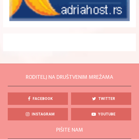
RODITELJ NA DRUŠTVENIM MREŽAMA
FACEBOOK
TWITTER
INSTAGRAM
YOUTUBE
PIŠITE NAM