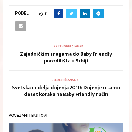
PODELI
0
PRETHODNI ČLANAK
Zajedničkim snagama do Baby Friendly
porodilišta u Srbiji
SLEDEĆI ČLANAK
Svetska nedelja dojenja 2010: Dojenje u samo
deset koraka na Baby Friendly način
POVEZANI TEKSTOVI