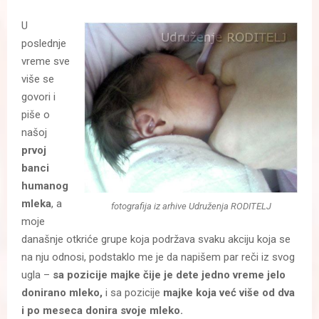
U
poslednje
vreme sve
više se
govori i
piše o
našoj
prvoj
banci
humanog
mleka
, a
fotografija iz arhive Udruženja RODITELJ
moje
današnje otkriće grupe koja podržava svaku akciju koja se
na nju odnosi, podstaklo me je da napišem par reči iz svog
ugla –
sa pozicije majke čije je dete jedno vreme jelo
donirano mleko,
i sa pozicije
majke koja već više od dva
i po meseca donira svoje mleko.