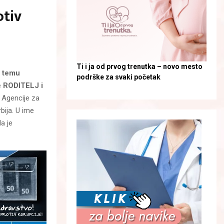
otiv
Ti i ja od prvog trenutka – novo mesto
a temu
podrške za svaki početak
je RODITELJ i
a Agencije za
bija. U ime
la je