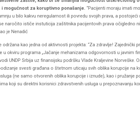
avstvene zaštite, kako bi se smanjila mogućnost diskrecionog o
me i mogućnost za koruptivno ponašanje.
“Pacijenti moraju imati m
sumnju u bilo kakvu neregularnost ili povredu svojih prava, a postojeć
 naročito ističe instuticija zaštitnika pacijentovih prava očigledno n
akao je Nenadić
e održana kao jedna od aktivnosti projekta: “Za zdravlje! Zajednički pr
zuje u okviru programa „Jačanje mehanizama odgovornosti u javnim fi
di UNDP Srbija uz finansijsku podršku Vlade Kraljevine Norveške. Os
dizanje svesti građana o štetnom uticaju svih oblika korupcije na kv
sluga (ne samo otvorenih oblika korupcije i iznude), kao i pružanje p
ma koji su direktni korisnici zdravstvenih usluga u prepoznavanju ko