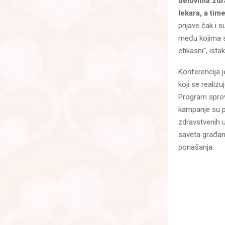
delovima zdr
lekara, a ti
prijave čak i 
među kojima se
efikasni”, ist
Konferencija j
koji se reali
Program sprovo
kampanje su po
zdravstvenih u
saveta građani
ponašanja.