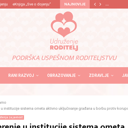
…
jenju
eKnjiga „Sve o dojenju“
NAJNOVIJE
PODRŠKA USPEŠNOM RODITELJSTVU
RANI RAZVOJ
OBRAZOVANJE
ZDRAVLJE
JA
jamo
u institucije sistema ometa aktivno uključivanje građana u borbu protiv korupc
tenja za javnost
renje u institucije sistema ometa