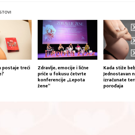
STOVI
 postaje treći
Zdravlje, emocije i lične
Kada stiže be
e?
priče u fokusu četvrte
Jednostavan n
konferencije „Lepota
izračunate te
žene“
porođaja