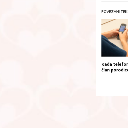
POVEZANI TEK
Kada telefon
član porodic