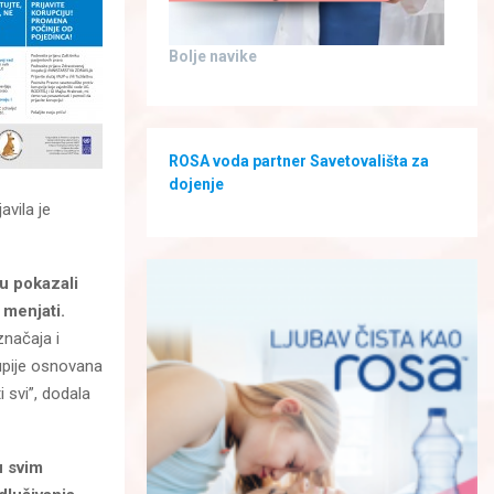
Bolje navike
ROSA voda partner Savetovališta za
dojenje
zjavila je
u pokazali
 menjati.
značaja i
rupije osnovana
 svi”, dodala
u svim