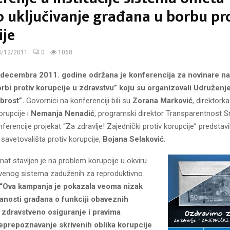
o uključivanje građana u borbu pr
ije
3/12/2011
0
1068
. decembra 2011. godine održana je konferencija za novinare n
rbi protiv korupcije u zdravstvu” koju su organizovali Udružen
abrost”.
Govornici na konferenciji bili su
Zorana Marković
, direktork
orupcije i
Nemanja Nenadić
, programski direktor Transparentnost Sr
nferencije projekat “Za zdravlje! Zajednički protiv korupcije” predstavi
savetovališta protiv korupcije,
Bojana Selaković
.
at stavljen je na problem korupcije u okviru
tvenog sistema zaduženih za reproduktivno
“Ova kampanja je pokazala veoma
nizak
anosti građana o funkciji obaveznih
 zdravstveno osiguranje i pravima
neprepoznavanje skrivenih oblika korupcije