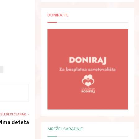
DONIRAJTE
O
SLEDEĆI ČLANAK
vima deteta
MREŽE I SARADNJE