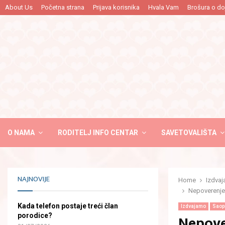
…
About Us
Početna strana
Prijava korisnika
Hvala Vam
Brošura o do
O NAMA
RODITELJ INFO CENTAR
SAVETOVALIŠTA
NAJNOVIJE
Home
Izdva
Nepoverenje 
Kada telefon postaje treći član
Izdvajamo
Saopš
Nepove
porodice?