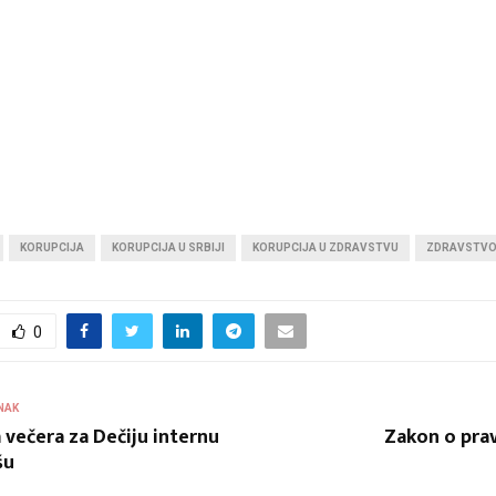
KORUPCIJA
KORUPCIJA U SRBIJI
KORUPCIJA U ZDRAVSTVU
ZDRAVSTV
0
NAK
večera za Dečiju internu
Zakon o pra
šu