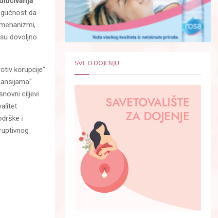
dlučivanja
ogućnost da
i mehanizmi,
isu dovoljno
SVE O DOJENJU
otiv korupcije”
nansijama“.
novni ciljevi
alitet
odrške i
ruptivnog