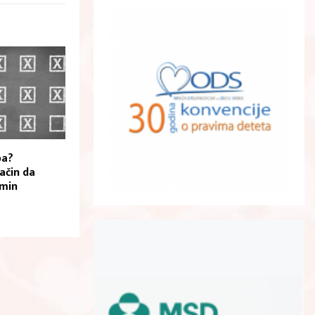
ba?
ačin da
rmin