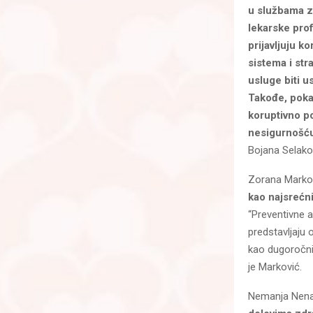
u službama za
lekarske pro
prijavljuju k
sistema i str
usluge biti u
Takođe, pokaz
koruptivno p
nesigurnošću
Bojana Selako
Zorana Markov
kao najsrećni
“Preventivne 
predstavljaju 
kao dugoročni 
je Marković.
Nemanja Nena