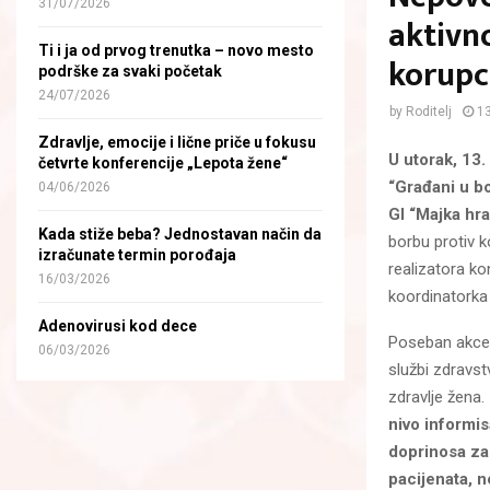
31/07/2026
aktivn
Ti i ja od prvog trenutka – novo mesto
korupc
podrške za svaki početak
24/07/2026
by
Roditelj
1
Zdravlje, emocije i lične priče u fokusu
U utorak, 13
četvrte konferencije „Lepota žene“
“Građani u bo
04/06/2026
GI “Majka hr
Kada stiže beba? Jednostavan način da
borbu protiv k
izračunate termin porođaja
realizatora ko
16/03/2026
koordinatorka 
Adenovirusi kod dece
Poseban akcen
06/03/2026
službi zdravs
zdravlje žena.
nivo informis
doprinosa za
pacijenata, 