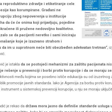
 reproduktivno zdravlje i etiketiranje cele
fesije kao korumpirane. Građani ne
orupciju zbog nepoverenja u institucije
aha da će će onima koji prijavljuju, pojedine
skraćene ili pružene nedovoljno kvalitetno.
alo se da pacijenti neretko i sami iniciraju
onašanje koje je izazvano strahom i
 da im u suprotnom neće biti obezbeđen adekvatan tretman“
, i
vić.
ić je istakla
da se postojeći mehanizmi za zaštitu pacijenata nis
je rešenje u prevenciji i borbi protiv korupcije i da se moraju se
aktivnosti među kojima se posebno ističe edukacija su od izuzetnog 
oblik promocije javnih standarda. Iako je Agencija za borbu protiv ko
instrument u sistemskoj prevenciji korupcije, u nju se moraju uključiti
dić je rekao da
država mora jasno da definiše standarde usluga 