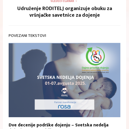
SLEDEĆI ČLANAK
Udruženje RODITELJ organizuje obuku za
vršnjačke savetnice za dojenje
POVEZANI TEKSTOVI
Dve decenije podrške dojenju – Svetska nedelja
P