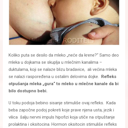
Koliko puta se desilo da mleko „neće da krene?“ Samo deo
mleka u dojkama se skuplja u mlečnim kanalima –
duktulama, koji se nalaze blizu bradavice, ali većina mleka
se nalazi raspoređena u ostalim delovima dojke.
Refleks
otpušanja mleka „gura“ to mleko u mlečne kanale da bi
bilo dostupno bebi.
U toku podoja bebino sisanje stimuliše ovaj refleks. Kada
beba započne podoj pokreti koje prave njena usta, jezik i
vilica šalju nervni impuls hipofizi koja utiče na otpuštanje
prolaktina i oksitocina. Hormon oksitocin stimuliše refleks