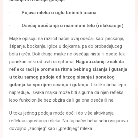
· Pojava mleka u uglu bebinih usana
· Osećaj opuštanja u maminom telu (relaksacije)
Majke opisuju na različit način ovaj osećaj, kao: peckanje,
štipanje, bockanje, iglice u dojkama, pa do probadajuceg
bola i grča. Dok druge majke ne osećaju nista ili osete tek
ponekad neki od ovih simptoma.
Najpouzdaniji znak da
refleks radi je promena ritma bebinog sisanja i gutanja
u toku samog podoja od brzog sisanja i ponekog
gutanja ka sporijem sisanju i gutanju.
Ukoliko beba lepo
napreduje, svaka majka može biti sigurna da njen refleks
lepo funkcioniše bez obzira da li ga ona oseća ili ne.
U toku jednog podoja može doći i do više aktiviranja
refleksa ispuštanja mleka. Na taj način beba sebi osigurava
dovoljno „zadnjeg“ kao i „prednjeg“ mleka.