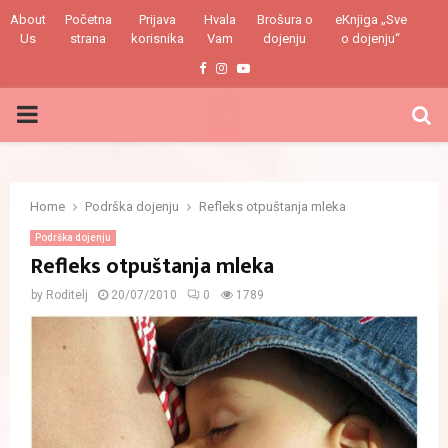
About
Početna
Prijava
Hvala
Brošura o
eKnjiga „Sve
Us
strana
korisnika
Vam
dojenju
o dojenju“
Facebook
Instagram
Youtube
PRIMARY
MENU
Home
Podrška dojenju
Refleks otpuštanja mleka
Podrška dojenju
Refleks otpuštanja mleka
by
Roditelj
20/07/2010
0
1789