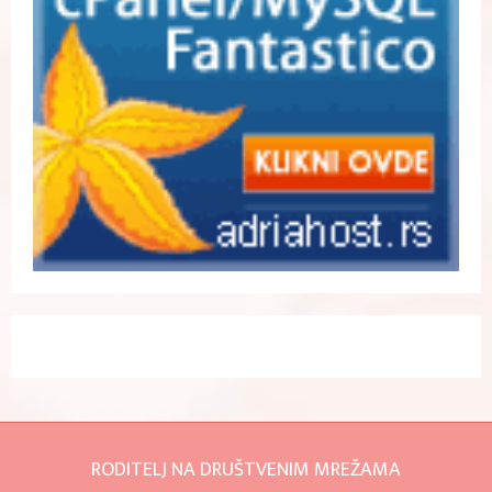
RODITELJ NA DRUŠTVENIM MREŽAMA