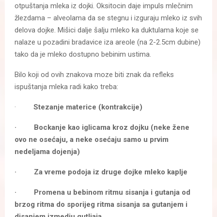
otpuštanja mleka iz dojki. Oksitocin daje impuls mlečnim
žlezdama – alveolama da se stegnu i izguraju mleko iz svih
delova dojke. Mišici dalje šalju mleko ka duktulama koje se
nalaze u pozadini bradavice iza areole (na 2-2.5cm dubine)
tako da je mleko dostupno bebinim ustima.
Bilo koji od ovih znakova moze biti znak da refleks
ispuštanja mleka radi kako treba:
·
Stezanje materice (kontrakcije)
· Bockanje kao iglicama kroz dojku (neke žene
ovo ne osećaju, a neke osećaju samo u prvim
nedeljama dojenja)
· Za vreme podoja iz druge dojke mleko kaplje
· Promena u bebinom ritmu sisanja i gutanja od
brzog ritma do sporijeg ritma sisanja sa gutanjem i
disanjem izmedju gutljaja