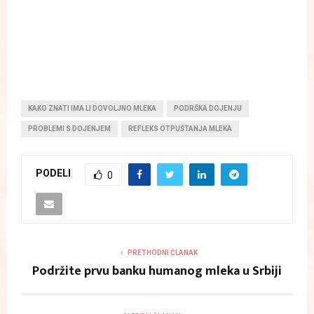
KAKO ZNATI IMA LI DOVOLJNO MLEKA
PODRŠKA DOJENJU
PROBLEMI S DOJENJEM
REFLEKS OTPUŠTANJA MLEKA
PODELI
0
PRETHODNI ČLANAK
Podržite prvu banku humanog mleka u Srbiji