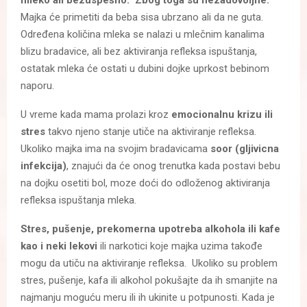
Majka će primetiti da beba sisa ubrzano ali da ne guta.
Određena količina mleka se nalazi u mlečnim kanalima
blizu bradavice, ali bez aktiviranja refleksa ispuštanja,
ostatak mleka će ostati u dubini dojke uprkost bebinom
naporu.
U vreme kada mama prolazi kroz
emocionalnu krizu ili
stres
takvo njeno stanje utiče na aktiviranje refleksa.
Ukoliko majka ima na svojim bradavicama
soor (gljivicna
infekcija)
, znajući da će onog trenutka kada postavi bebu
na dojku osetiti bol, moze doći do odloženog aktiviranja
refleksa ispuštanja mleka.
Stres, pušenje, prekomerna upotreba alkohola ili kafe
kao i neki lekovi
ili narkotici koje majka uzima takođe
mogu da utiču na aktiviranje refleksa. Ukoliko su problem
stres, pušenje, kafa ili alkohol pokušajte da ih smanjite na
najmanju moguću meru ili ih ukinite u potpunosti. Kada je