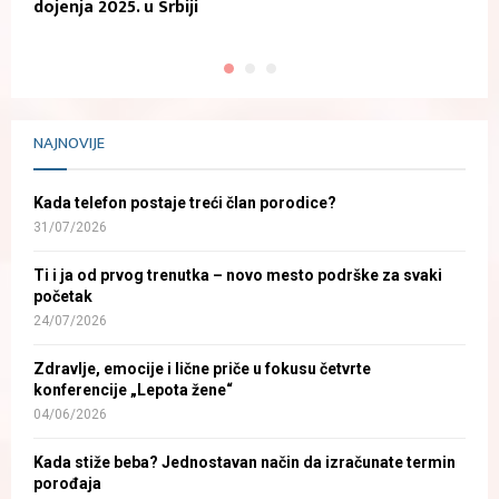
dojenja 2025. u Srbiji
K
NAJNOVIJE
Kada telefon postaje treći član porodice?
31/07/2026
Ti i ja od prvog trenutka – novo mesto podrške za svaki
početak
24/07/2026
Zdravlje, emocije i lične priče u fokusu četvrte
konferencije „Lepota žene“
04/06/2026
Kada stiže beba? Jednostavan način da izračunate termin
porođaja