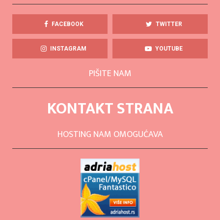
FACEBOOK
TWITTER
INSTAGRAM
YOUTUBE
PIŠITE NAM
KONTAKT STRANA
HOSTING NAM OMOGUĆAVA