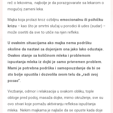
reč o lekovima, najbolje je da porazgovarate sa lekarom o
mogućoj zameni leka.
Majka koja prolazi kroz ozbiljnu
emocionalnu ili psihičku
krizu
– kao što je smrtni slučaj u porodici ili udes (sudar) –
može osetiti da sve to utiče na njen refleks.
U ovakvim situacijama ako majka nema podršku
okoline da nastavi sa dojenjem ona jako lako odustaje.
Ovakvo stanje sa količinom mleka i problemom
ispustanja mleka iz dojki je samo
privremen problem.
Mami je potrebna podrška i samopouzdanje da bi se
sto bolje opustila i dozvolila svom telu da „radi svoj
posao“.
Vezbanje, odmor i relaksacija u svakom obliku, tople
obloge pred podoj, masaža dojke, mirno okruženje, sve su
ovo stvari koje pomažu aktiviranju refleksa ispuštanja
mleka. Nekim majkama je najlaše da se opuste kada doje