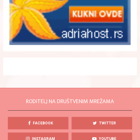
RODITELJ NA DRUŠTVENIM MREŽAMA
FACEBOOK
TWITTER
INSTAGRAM
YOUTUBE