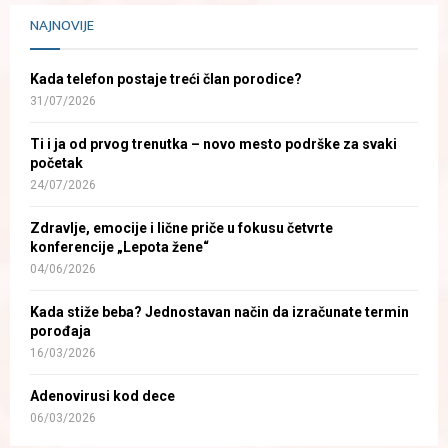
NAJNOVIJE
Kada telefon postaje treći član porodice?
31/07/2026
Ti i ja od prvog trenutka – novo mesto podrške za svaki
početak
24/07/2026
Zdravlje, emocije i lične priče u fokusu četvrte
konferencije „Lepota žene“
04/06/2026
Kada stiže beba? Jednostavan način da izračunate termin
porođaja
16/03/2026
Adenovirusi kod dece
06/03/2026