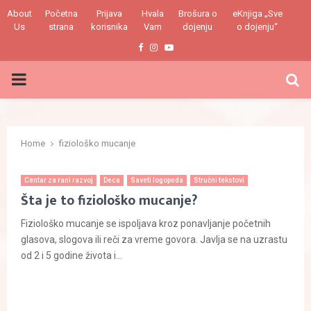
About
Početna
Prijava
Hvala
Brošura o
eKnjiga „Sve
Us
strana
korisnika
Vam
dojenju
o dojenju“
Facebook
Instagram
Youtube
PRIMARY
MENU
Home
fiziološko mucanje
Centar za rani razvoj
Deca
Saveti logopeda
Stručni tekstovi
Šta je to fiziološko mucanje?
Fiziološko mucanje se ispoljava kroz ponavljanje početnih
glasova, slogova ili reči za vreme govora. Javlja se na uzrastu
od 2 i 5 godine života i...