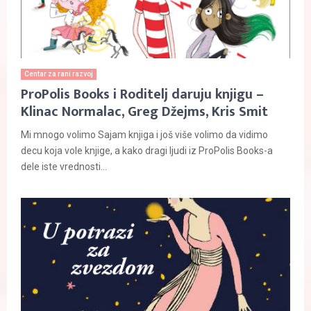
Centar za rani razvoj
ProPolis Books i Roditelj daruju knjigu –
Klinac Normalac, Greg Džejms, Kris Smit
Mi mnogo volimo Sajam knjiga i još više volimo da vidimo
decu koja vole knjige, a kako dragi ljudi iz ProPolis Books-a
dele iste vrednosti...