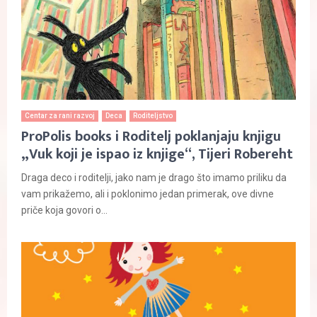
Centar za rani razvoj
Deca
Roditeljstvo
ProPolis books i Roditelj poklanjaju knjigu
„Vuk koji je ispao iz knjige“, Tijeri Robereht
Draga deco i roditelji, jako nam je drago što imamo priliku da
vam prikažemo, ali i poklonimo jedan primerak, ove divne
priče koja govori o...