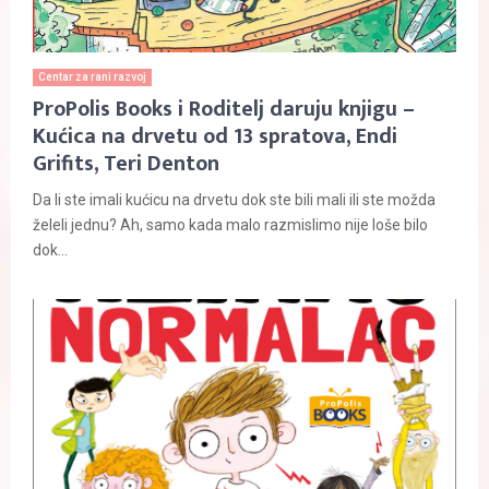
Centar za rani razvoj
ProPolis Books i Roditelj daruju knjigu –
Kućica na drvetu od 13 spratova, Endi
Grifits, Teri Denton
Da li ste imali kućicu na drvetu dok ste bili mali ili ste možda
želeli jednu? Ah, samo kada malo razmislimo nije loše bilo
dok...