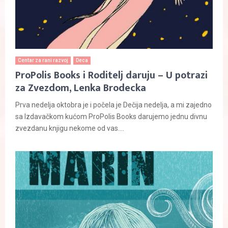
Centar za rani razvoj
Deca
ProPolis Books i Roditelj daruju – U potrazi
za Zvezdom, Lenka Brodecka
Prva nedelja oktobra je i počela je Dečija nedelja, a mi zajedno
sa Izdavačkom kućom ProPolis Books darujemo jednu divnu
zvezdanu knjigu nekome od vas....