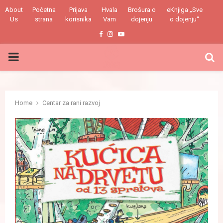
About
Početna
Prijava
Hvala
Brošura o
eKnjiga „Sve
Us
strana
korisnika
Vam
dojenju
o dojenju“
Facebook
Instagram
Youtube
PRIMARY
MENU
Home
Centar za rani razvoj