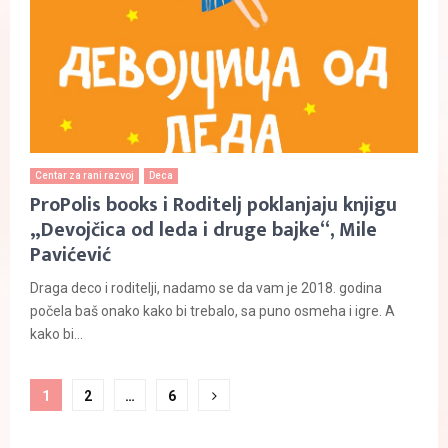
Centar za rani razvoj
Deca
ProPolis books i Roditelj poklanjaju knjigu
„Devojčica od leda i druge bajke“, Mile
Pavićević
Draga deco i roditelji, nadamo se da vam je 2018. godina
počela baš onako kako bi trebalo, sa puno osmeha i igre. A
kako bi...
Paginacija
1
2
…
6
članaka