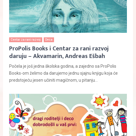
Centar za rani razvoj
Deca
ProPolis Books i Centar za rani razvoj
daruju – Akvamarin, Andreas Ešbah
Počela je još jedna školska godina, a zajedno sa ProPolis
Books-om želimo da darujemo jednu sjajnu knjigu koja će
predstojeću jesen učiniti magičnom, u pitanju...