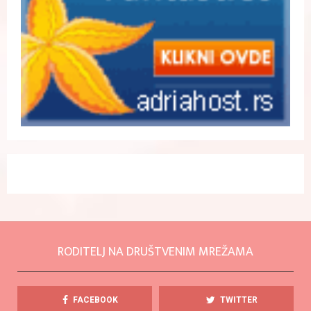
RODITELJ NA DRUŠTVENIM MREŽAMA
FACEBOOK
TWITTER