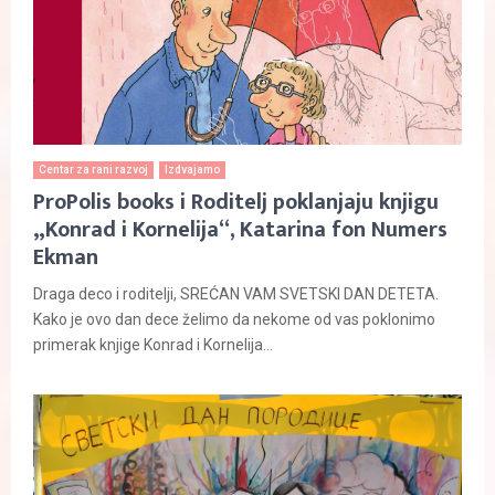
Centar za rani razvoj
Izdvajamo
ProPolis books i Roditelj poklanjaju knjigu
„Konrad i Kornelija“, Katarina fon Numers
Ekman
Draga deco i roditelji, SREĆAN VAM SVETSKI DAN DETETA.
Kako je ovo dan dece želimo da nekome od vas poklonimo
primerak knjige Konrad i Kornelija...