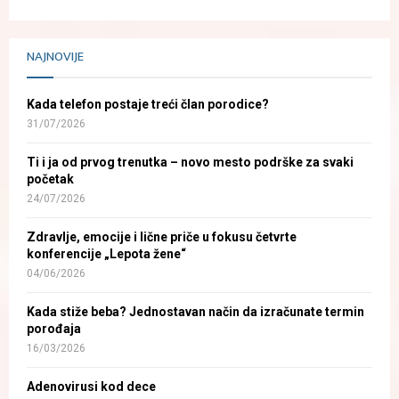
NAJNOVIJE
Kada telefon postaje treći član porodice?
31/07/2026
Ti i ja od prvog trenutka – novo mesto podrške za svaki
početak
24/07/2026
Zdravlje, emocije i lične priče u fokusu četvrte
konferencije „Lepota žene“
04/06/2026
Kada stiže beba? Jednostavan način da izračunate termin
porođaja
16/03/2026
Adenovirusi kod dece