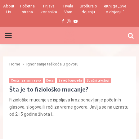
About
Početna
Prijava
Hvala
Brošura o
eKnjiga „Sve
Us
strana
korisnika
Vam
dojenju
o dojenju“
Facebook
Instagram
Youtube
PRIMARY
MENU
Home
ignorisanje teškoća u govoru
Centar za rani razvoj
Deca
Saveti logopeda
Stručni tekstovi
Šta je to fiziološko mucanje?
Fiziološko mucanje se ispoljava kroz ponavljanje početnih
glasova, slogova ili reči za vreme govora. Javlja se na uzrastu
od 2 i 5 godine života i...