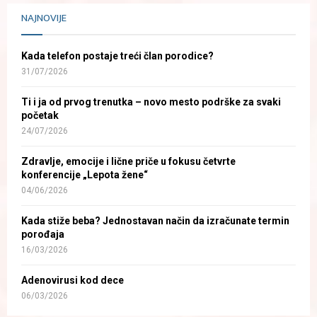
NAJNOVIJE
Kada telefon postaje treći član porodice?
31/07/2026
Ti i ja od prvog trenutka – novo mesto podrške za svaki
početak
24/07/2026
Zdravlje, emocije i lične priče u fokusu četvrte
konferencije „Lepota žene“
04/06/2026
Kada stiže beba? Jednostavan način da izračunate termin
porođaja
16/03/2026
Adenovirusi kod dece
06/03/2026