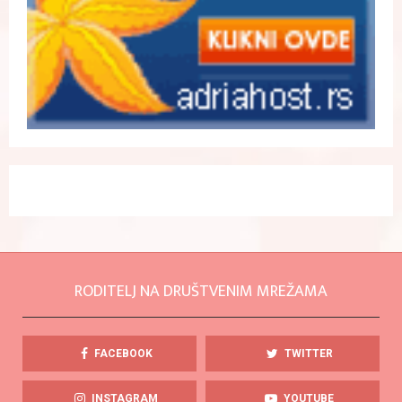
RODITELJ NA DRUŠTVENIM MREŽAMA
FACEBOOK
TWITTER
INSTAGRAM
YOUTUBE