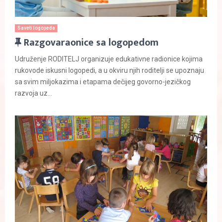
Saveti logopeda
F
Razgovaraonice sa logopedom
e
Udruženje RODITELJ organizuje edukativne radionice kojima
a
rukovode iskusni logopedi, a u okviru njih roditelji se upoznaju
t
sa svim miljokazima i etapama dečijeg govorno-jezičkog
u
razvoja uz...
r
e
d