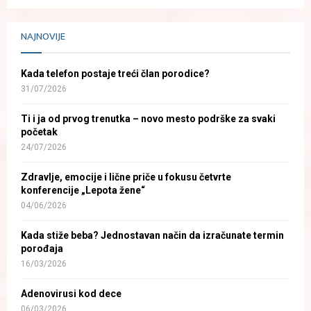
NAJNOVIJE
Kada telefon postaje treći član porodice?
31/07/2026
Ti i ja od prvog trenutka – novo mesto podrške za svaki
početak
24/07/2026
Zdravlje, emocije i lične priče u fokusu četvrte
konferencije „Lepota žene“
04/06/2026
Kada stiže beba? Jednostavan način da izračunate termin
porođaja
16/03/2026
Adenovirusi kod dece
06/03/2026