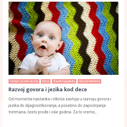
Centar za rani razvoj
Deca
Saveti logopeda
Stručni tekstovi
Razvoj govora i jezika kod dece
Od momenta nastanka i otkrića zastoja u razvoju govora i
jezika do dijagnostikovanja, a posebno do započinjanja
tretmana, često prođe i više godina. Za to vreme,...