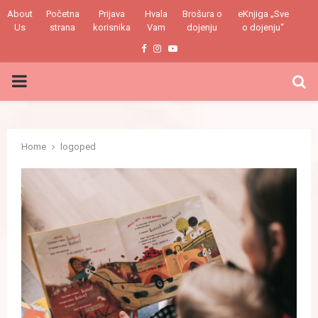
About
Početna
Prijava
Hvala
Brošura o
eKnjiga „Sve
Us
strana
korisnika
Vam
dojenju
o dojenju“
Facebook
Instagram
Youtube
PRIMARY
MENU
Home
logoped