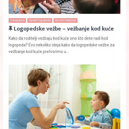
Izdvajamo
Saveti logopeda
Stručni tekstovi
F
Logopedske vežbe – vežbanje kod kuće
e
Kako da roditelji vežbaju kod kuće ono što dete radi kod
a
logopeda? Evo nekoliko ideja kako da logopedske vežbe za
t
vežbanje kod kuće pretvorimo u...
u
r
e
d