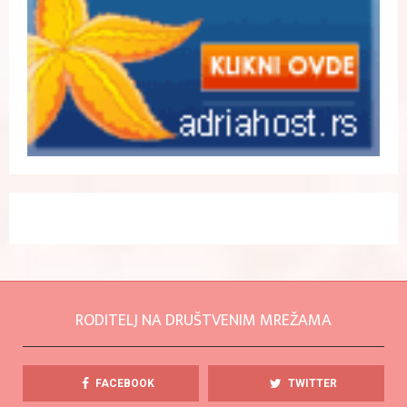
RODITELJ NA DRUŠTVENIM MREŽAMA
FACEBOOK
TWITTER