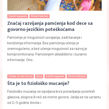
Saveti logopeda
Stručni tekstovi
Značaj razvijanja pamćenja kod dece sa
govorno-jezičkim poteškoćama
Pamćenje je mogućnost usvajanja, zadržavanja i
korišćenja informacija. Bez pamćenja učenje je
onemogućeno, a bez učenja mogućnost za razvoj je
kompromitovana. Pamćenjem skladištimo i čuvamo
informacije. Ono...
Centar za rani razvoj
Deca
Saveti logopeda
Stručni tekstovi
Šta je to fiziološko mucanje?
Fiziološko mucanje se ispoljava kroz ponavljanje početnih
glasova, slogova ili reči za vreme govora. Javlja se na uzrastu
od 2 i 5 godine života i...