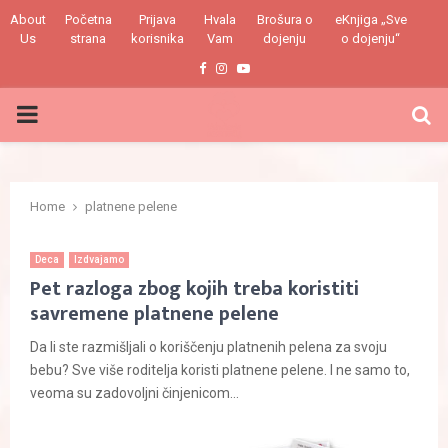
About
Početna
Prijava
Hvala
Brošura o
eKnjiga „Sve
Us
strana
korisnika
Vam
dojenju
o dojenju“
Facebook
Instagram
Youtube
PRIMARY
MENU
Home
platnene pelene
Deca
Izdvajamo
Pet razloga zbog kojih treba koristiti
savremene platnene pelene
Da li ste razmišljali o koriščenju platnenih pelena za svoju
bebu? Sve više roditelja koristi platnene pelene. I ne samo to,
veoma su zadovoljni činjenicom...