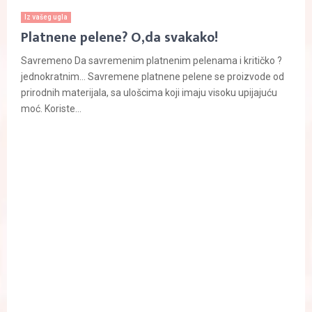
Iz vašeg ugla
Platnene pelene? O,da svakako!
Savremeno Da savremenim platnenim pelenama i kritičko ?
jednokratnim… Savremene platnene pelene se proizvode od
prirodnih materijala, sa ulošcima koji imaju visoku upijajuću
moć. Koriste...