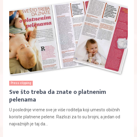
Press clipping
Sve što treba da znate o platnenim
pelenama
U poslednje vreme sve je više roditelja koji umesto običnih
koriste platnene pelene. Razlozi za to su brojni, a jedan od
najvažnijih je taj da...