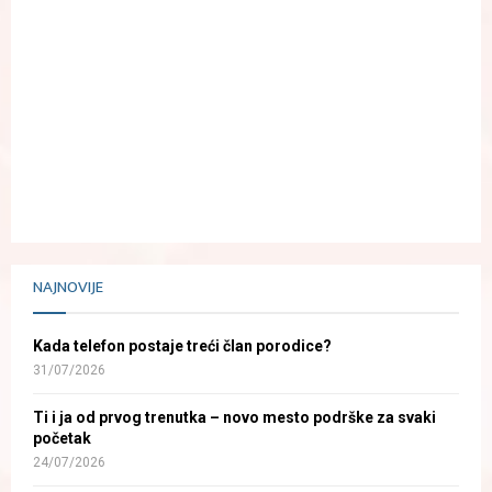
NAJNOVIJE
Kada telefon postaje treći član porodice?
31/07/2026
Ti i ja od prvog trenutka – novo mesto podrške za svaki
početak
24/07/2026