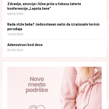
Zdravlje, emocije i lične priče u fokusu četvrte
konferencije „Lepota žene“
04/06/2026
Kada stiže beba? Jednostavan način da izračunate termin
porođaja
16/03/2026
Adenovirusi kod dece
06/03/2026