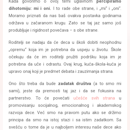
Kada govorimo o ovoj temi uglavnom
percipiramo
dihotomiju: mi i oni.
I to rade obe strane, i „mi“ i „oni“.
Moramo priznati da nas baš ovakva postavka godinama
održava u začaranom krugu. Zato se taj jaz samo još
produbljuje i rigidnost povećava – s obe strane.
Roditelji se nadaju da će deca u školi dobiti neophodnu
„opremu“ koja im je potrebna da uspeju u životu. Škole
očekuju da će im roditelji pružiti podršku koja im je
potrebna da uče i odrastu. Ovaj krug, kuća-škola-kuća je
upravo onaj koji je predmet debata i zauzimanja strana.
Ono što treba da bude
zadatak društva
(a to smo mi
sami), jeste da premosti taj jaz i da se fokusira na
partnerstvo. To će povećati
učešće svih strana
u
promovisanju socijalnog, emocionalnog i akademskog
razvoja dece. Već smo na pravom putu ako se držimo
principa da smo na istoj stazi i sa istim zadatkom. Sa
svešću o tome da je u najboljem interesu naše dece ako