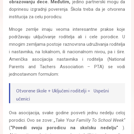
obrazovanju dece. Međutim,
jedino partnerski mogu da
doprinesu izgradnji poverenja. Škola treba da je otvorena
institucija za celu porodicu.
Mnoge zemlje imaju veoma interesantne prakse koje
podržavaju uključivanje roditelja ali i cele porodice. U
mnogim zemljama postoje raznovrsna udruživanja roditelja
i nastavnika, na lokalnom, ili nacionalnom nivou, pa i šire.
Američka asocijacija nastavnika i roditelja (National
Parents and Tachers Association – PTA) se vodi
jednostavnom formulom:
Otvorene škole + Uključeni roditelji = Uspešni
učenici
Ova asocijacija, svake godine posveti jednu nedelju celoj
porodici. Ovo se zove:
„Take Your Familly To School Week“
(
“Povedi svoju porodicu na skolsku nedelju”
).