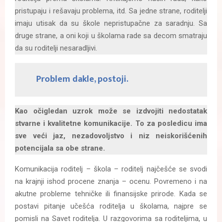
pristupaju i rešavaju problema, itd. Sa jedne strane, roditelji
imaju utisak da su škole nepristupačne za saradnju. Sa
druge strane, a oni koji u školama rade sa decom smatraju
da su roditelji nesaradljivi.
Problem dakle, postoji.
Kao očigledan uzrok može se izdvojiti nedostatak
stvarne i kvalitetne komunikacije. To za posledicu ima
sve veći jaz, nezadovoljstvo i niz neiskorišćenih
potencijala sa obe strane.
Komunikacija roditelj – škola – roditelj najčešće se svodi
na krajnji ishod procene znanja – ocenu. Povremeno i na
akutne probleme tehničke ili finansijske prirode. Kada se
postavi pitanje učešća roditelja u školama, najpre se
pomisli na Savet roditelja. U razgovorima sa roditeljima, u