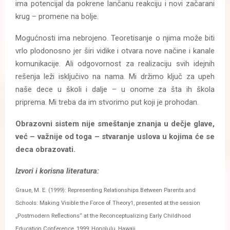
ima potencijal da pokrene lančanu reakciju i novi začarani
krug – promene na bolje.
Mogućnosti ima nebrojeno. Teoretisanje o njima može biti
vrlo plodonosno jer širi vidike i otvara nove načine i kanale
komunikacije. Ali odgovornost za realizaciju svih idejnih
rešenja leži isključivo na nama. Mi držimo ključ za upeh
naše dece u školi i dalje – u onome za šta ih škola
priprema. Mi treba da im stvorimo put koji je prohodan.
Obrazovni sistem nije smeštanje znanja u dečje glave,
već – važnije od toga – stvaranje uslova u kojima će se
deca obrazovati.
Izvori i korisna literatura:
Graue, M. E. (1999): Representing Relationships Between Parents and
Schools: Making Visible the Force of Theory1, presented at the session
„Postmodern Reflections“ at the Reconceptualizing Early Childhood
Education Conference, 1999, Honolulu, Hawaii