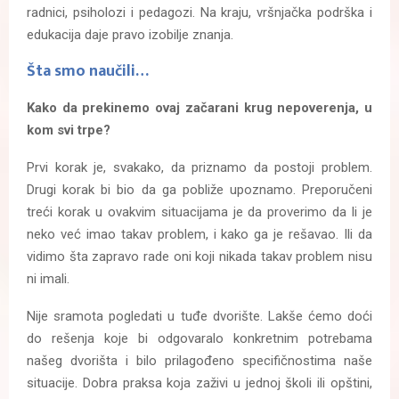
radnici, psiholozi i pedagozi. Na kraju, vršnjačka podrška i
edukacija daje pravo izobilje znanja.
Šta smo naučili…
Kako da prekinemo ovaj začarani krug nepoverenja, u
kom svi trpe?
Prvi korak je, svakako, da priznamo da postoji problem.
Drugi korak bi bio da ga pobliže upoznamo. Preporučeni
treći korak u ovakvim situacijama je da proverimo da li je
neko već imao takav problem, i kako ga je rešavao. Ili da
vidimo šta zapravo rade oni koji nikada takav problem nisu
ni imali.
Nije sramota pogledati u tuđe dvorište. Lakše ćemo doći
do rešenja koje bi odgovaralo konkretnim potrebama
našeg dvorišta i bilo prilagođeno specifičnostima naše
situacije. Dobra praksa koja zaživi u jednoj školi ili opštini,