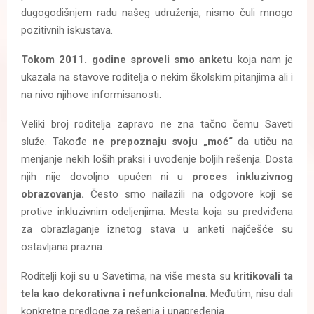
dugogodišnjem radu našeg udruženja, nismo čuli mnogo
pozitivnih iskustava.
Tokom 2011. godine sproveli smo anketu
koja nam je
ukazala na stavove roditelja o nekim školskim pitanjima ali i
na nivo njihove informisanosti.
Veliki broj roditelja zapravo ne zna tačno čemu Saveti
služe. Takođe
ne prepoznaju svoju „moć“
da utiču na
menjanje nekih loših praksi i uvođenje boljih rešenja. Dosta
njih nije dovoljno upućen ni u
proces inkluzivnog
obrazovanja.
Često smo nailazili na odgovore koji se
protive inkluzivnim odeljenjima. Mesta koja su predviđena
za obrazlaganje iznetog stava u anketi najčešće su
ostavljana prazna.
Roditelji koji su u Savetima, na više mesta su
kritikovali ta
tela kao dekorativna i nefunkcionalna
. Međutim, nisu dali
konkretne predloge za rešenja i unapređenja.