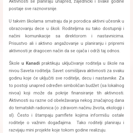
Aktivnosti se planiraju unapred, zajednički i svake godine
postaje sve raznovrsnije.
U takvim školama smatraju da je porodica aktivni učesnik u
obrazovanju dece u školi. Roditeljima su tako dostupniji i
načini komunikacije sa direktorom i nastavnicima.
Prisustvo ali i aktivno angažovanje u planiranju i pripremi
aktivnosti je dragocen način da se ojača i održi taj odnos.
Škole
u Kanadi
praktikuju uključivanje roditelja u škole na
nivou Saveta roditelja. Savet osmišljava aktivnosti za svaku
godinu koje će uključiti sve roditelje, decu i nastavnike. Za
to postoji unapred određen simboličan budžet (sa lokalnog
nivoa) koji može da pokrije finansiranje tih aktivnosti.
Aktivnosti su razne od obeležavanja nekog značajnog dana
do tematskih radionica (o zdravom načinu života, ekologiji i
sl). Često i štampaju pamflete kojima informišu ostale
roditelje o važnim događajima. Tako roditelji planiraju i
razvijaju mini projekte koje tokom godine realizuju.