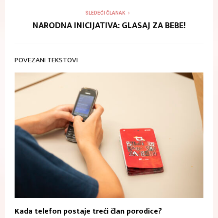
SLEDEĆI ČLANAK
NARODNA INICIJATIVA: GLASAJ ZA BEBE!
POVEZANI TEKSTOVI
Kada telefon postaje treći član porodice?
Z