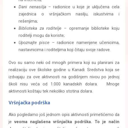
Dani nenasilja
– radionice u koje je uključena cela
zajednica o vršnjačkom nasilju, iskustvima i
rešenjima;
Biblioteka za roditelje
– opremanje biblioteke koju
roditelji mogu da koriste;
Upoznajte pisce
– radionice namenjene učenicima,
nastavnicima i roditeljima koji čitaju svoje radove.
Ovo su samo neki od mnogih primera koji su planirani za
realizaciju ove školske godine u Kanadi. Sredstva koja se
izdvajaju za ove aktivnosti na godišnjem nivou po jednoj
školi nisu veća od 1.000 kanadskih dolara. Mnoge
aktivnosti koštaju tek nekoliko stotina dolara.
Vršnjačka podrška
Ako pogledamo još jednom opis aktivnosti primetićemo da
je
veoma naglašena vršnjačka podrška. To je način