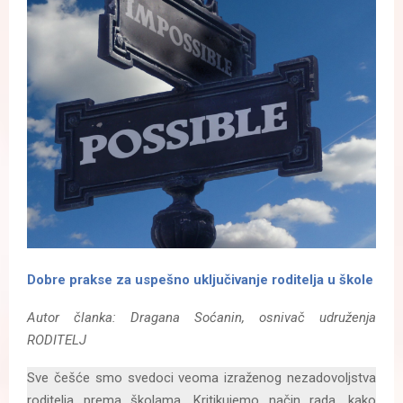
Dobre prakse za uspešno uključivanje roditelja u škole
Autor članka: Dragana Soćanin, osnivač udruženja
RODITELJ
Sve češće smo svedoci veoma izraženog nezadovoljstva
roditelja prema školama. Kritikujemo način rada, kako