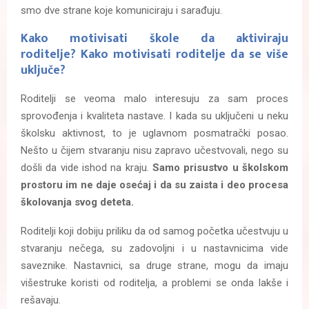
smo dve strane koje komuniciraju i sarađuju.
Kako motivisati škole da aktiviraju
roditelje? Kako motivisati roditelje da se više
uključe?
Roditelji se veoma malo interesuju za sam proces
sprovođenja i kvaliteta nastave. I kada su uključeni u neku
školsku aktivnost, to je uglavnom posmatrački posao.
Nešto u čijem stvaranju nisu zapravo učestvovali, nego su
došli da vide ishod na kraju.
Samo prisustvo u školskom
prostoru im ne daje osećaj i da su zaista i deo procesa
školovanja svog deteta.
Roditelji koji dobiju priliku da od samog početka učestvuju u
stvaranju nečega, su zadovoljni i u nastavnicima vide
saveznike. Nastavnici, sa druge strane, mogu da imaju
višestruke koristi od roditelja, a problemi se onda lakše i
rešavaju.