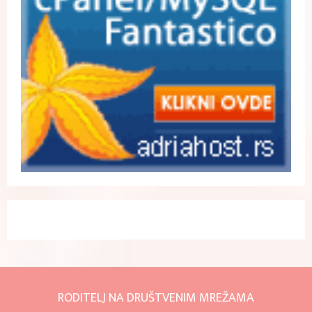
RODITELJ NA DRUŠTVENIM MREŽAMA