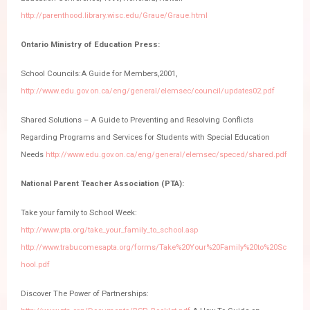
http://parenthood.library.wisc.edu/Graue/Graue.html
Ontario Ministry of Education Press:
School Councils:A Guide for Members,2001,
http://www.edu.gov.on.ca/eng/general/elemsec/council/updates02.pdf
Shared Solutions – A Guide to Preventing and Resolving Conflicts
Regarding Programs and Services for Students with Special Education
Needs
http://www.edu.gov.on.ca/eng/general/elemsec/speced/shared.pdf
National Parent Teacher Association (PTA):
Take your family to School Week:
http://www.pta.org/take_your_family_to_school.asp
http://www.trabucomesapta.org/forms/Take%20Your%20Family%20to%20Sc
hool.pdf
Discover The Power of Partnerships: