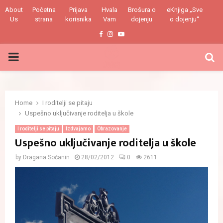
About
Početna
Prijava
Hvala
Brošura o
eKnjiga „Sve
Us
strana
korisnika
Vam
dojenju
o dojenju“
Facebook
Instagram
Youtube
PRIMARY
MENU
Home
I roditelji se pitaju
Uspešno uključivanje roditelja u škole
I roditelji se pitaju
Izdvajamo
Obrazovanje
Uspešno uključivanje roditelja u škole
by
Dragana Soćanin
28/02/2012
0
2611