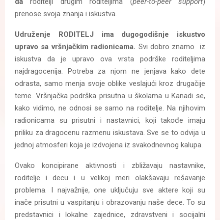
da
roditelji drugim roditeljima (
peer-to-peer support
)
prenose svoja znanja i iskustva.
Udruženje RODITELJ ima dugogodišnje iskustvo
upravo sa vršnjačkim radionicama.
Svi dobro znamo iz
iskustva da je upravo ova vrsta podrške roditeljima
najdragocenija. Potreba za njom ne jenjava kako dete
odrasta, samo menja svoje oblike veslajući kroz drugačije
teme. Vršnjačka podrška prisutna u školama u Kanadi se,
kako vidimo, ne odnosi se samo na roditelje. Na njihovim
radionicama su prisutni i nastavnici, koji takođe imaju
priliku za dragocenu razmenu iskustava. Sve se to odvija u
jednoj atmosferi koja je izdvojena iz svakodnevnog kalupa.
Ovako koncipirane aktivnosti i zbližavaju nastavnike,
roditelje i decu i u velikoj meri olakšavaju rešavanje
problema. I najvažnije, one uključuju sve aktere koji su
inače prisutni u vaspitanju i obrazovanju naše dece. To su
predstavnici i lokalne zajednice, zdravstveni i socijalni