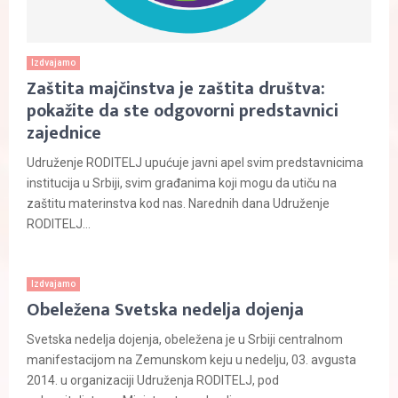
Izdvajamo
Zaštita majčinstva je zaštita društva:
pokažite da ste odgovorni predstavnici
zajednice
Udruženje RODITELJ upućuje javni apel svim predstavnicima
institucija u Srbiji, svim građanima koji mogu da utiču na
zaštitu materinstva kod nas. Narednih dana Udruženje
RODITELJ...
Izdvajamo
Obeležena Svetska nedelja dojenja
Svetska nedelja dojenja, obeležena je u Srbiji centralnom
manifestacijom na Zemunskom keju u nedelju, 03. avgusta
2014. u organizaciji Udruženja RODITELJ, pod