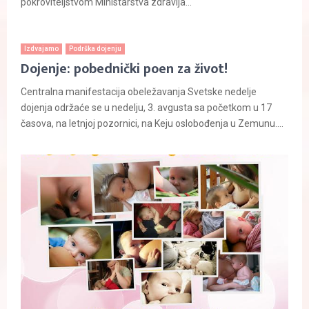
pokroviteljstvom Ministarstva zdravlja...
Izdvajamo
Podrška dojenju
Dojenje: pobednički poen za život!
Centralna manifestacija obeležavanja Svetske nedelje
dojenja održaće se u nedelju, 3. avgusta sa početkom u 17
časova, na letnjoj pozornici, na Keju oslobođenja u Zemunu....