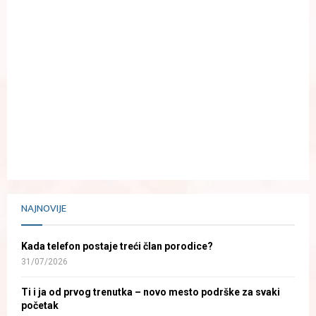
NAJNOVIJE
Kada telefon postaje treći član porodice?
31/07/2026
Ti i ja od prvog trenutka – novo mesto podrške za svaki
početak