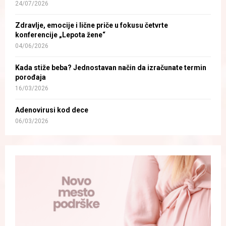
24/07/2026
Zdravlje, emocije i lične priče u fokusu četvrte
konferencije „Lepota žene“
04/06/2026
Kada stiže beba? Jednostavan način da izračunate termin
porođaja
16/03/2026
Adenovirusi kod dece
06/03/2026