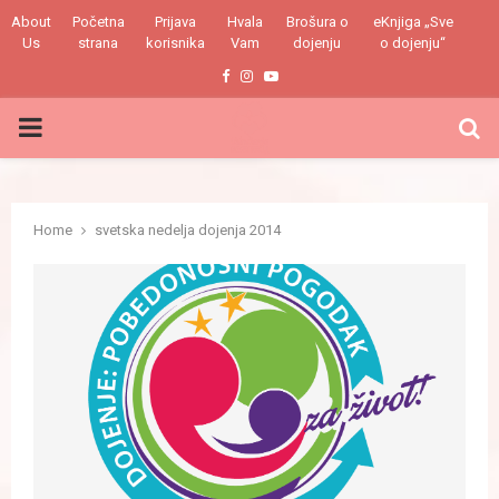
About
Početna
Prijava
Hvala
Brošura o
eKnjiga „Sve
Us
strana
korisnika
Vam
dojenju
o dojenju“
Facebook
Instagram
Youtube
PRIMARY
MENU
Home
svetska nedelja dojenja 2014